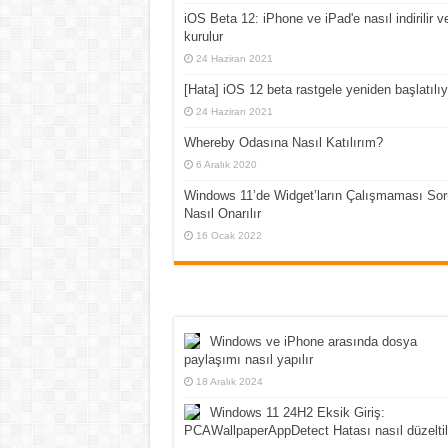
iOS Beta 12: iPhone ve iPad'e nasıl indirilir v
kurulur
24 Haziran 2021
[Hata] iOS 12 beta rastgele yeniden başlatılıy
24 Haziran 2021
Whereby Odasına Nasıl Katılırım?
6 Aralık 2020
Windows 11’de Widget’ların Çalışmaması So
Nasıl Onarılır
16 Ocak 2022
Windows ve iPhone arasında dosya
paylaşımı nasıl yapılır
18 Aralık 2024
Windows 11 24H2 Eksik Giriş:
PCAWallpaperAppDetect Hatası nasıl düzeltil