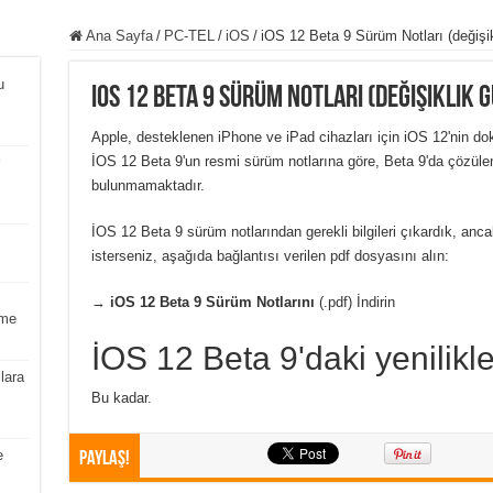
Ana Sayfa
/
PC-TEL
/
iOS
/
iOS 12 Beta 9 Sürüm Notları (değişik
u
iOS 12 Beta 9 Sürüm Notları (değişiklik 
Apple, desteklenen iPhone ve iPad cihazları için iOS 12'nin do
İOS 12 Beta 9'un resmi sürüm notlarına göre, Beta 9'da çözülen
bulunmamaktadır.
İOS 12 Beta 9 sürüm notlarından gerekli bilgileri çıkardık, anc
isterseniz, aşağıda bağlantısı verilen pdf dosyasını alın:
→
iOS 12 Beta 9 Sürüm Notlarını
(.pdf) İndirin
tme
İOS 12 Beta 9'daki yenilikle
lara
Bu kadar.
e
Paylaş!