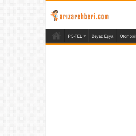
PC-TEL
Beyaz Eşya
Otomobil