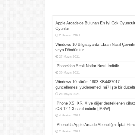
Apple Arcade'de Bulunan En İyi Çok Oyuncul
Oyunlar
2 Haziran 2021
Windows 10 Bilgisayarda Ekran Nasıl Çevirilir
veya Döndürülür
27 Mayıs 2021
İPhone'dan Sesli Notlar Nasıl İndirilir
30 Mayıs 2021
Windows 10 sürüm 1803 KB4487017
güncellemesi yüklenemedi mi? İşte bir düzel
28 Mayıs 2021
İPhone XS, XR, X ve diğer desteklenen cihaz
iOS 12.1.3 nasıl indirilir [IPSW]
4 Haziran 2021
İPhone'da Apple Arcade Aboneliğini İptal Etm
2 Haziran 2021