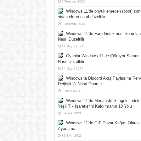
9 Temmuz 2024
Windows 11’de önyüklemeden (boot) son
siyah ekran nasıl düzeltilir
9 Temmuz 2024
Windows 11’de Fare Gecikmesi Sorunları
Nasıl Düzeltilir
14 Mayıs 2024
Oyunlar Windows 11 de Çöküyor Sorunu
Nasıl Düzeltilir
14 Mayıs 2024
Windows’ta Discord Akış Paylaşımı Ren
Değişikliği Nasıl Onarılır
3 Ocak 2024
Windows 11’de Masaüstü Simgelerindeki
Yeşil Tik İşaretlerini Kaldırmanın 10 Yolu
6 Aralık 2023
Windows 11’de GIF Duvar Kağıdı Olarak
Ayarlama
31 Ekim 2023