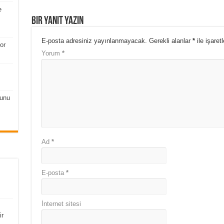
e
Bir yanıt yazın
E-posta adresiniz yayınlanmayacak.
Gerekli alanlar
*
ile işaret
or
Yorum
*
runu
Ad
*
E-posta
*
İnternet sitesi
ir