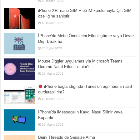
4 Haziran 2021
iPhone XR, nano SIM + eSIM kurulumuyla Çift SIM
özelliğine sahiptir
6 Haziran 2021
İPhone’da Metin Önerilerini Etkinleştirme veya Devre
Dışı Bırakma
26 Eylül 2023
Mouse Jiggler uygulamasıyla Microsoft Teams
Durumu Nasıl Etkin Tutulur?
28 Mayıs 2021
iPhone bağlandığında iTunes'un açılmasını nasıl
durdurabilirim?
4 Haziran 2021
İPhone'da iMessage'ın Kaydı Nasıl Silinir veya
Kapatılır
17 Mayıs 2021
Birini Threads de Sessize Alma