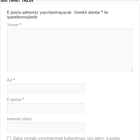
Bir yanıt yazın
E-posta adresiniz yayınlanmayacak.
Gerekli alanlar
*
ile
işaretlenmişlerdir
Yorum
*
Ad
*
E-posta
*
İnternet sitesi
Daha sonraki yorumlarımda kullanılması için adım, e-posta