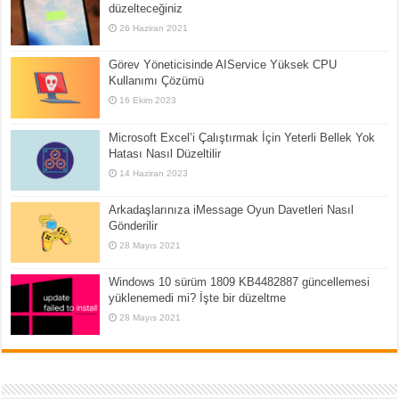
düzelteceğiniz
26 Haziran 2021
Görev Yöneticisinde AIService Yüksek CPU
Kullanımı Çözümü
16 Ekim 2023
Microsoft Excel’i Çalıştırmak İçin Yeterli Bellek Yok
Hatası Nasıl Düzeltilir
14 Haziran 2023
Arkadaşlarınıza iMessage Oyun Davetleri Nasıl
Gönderilir
28 Mayıs 2021
Windows 10 sürüm 1809 KB4482887 güncellemesi
yüklenemedi mi? İşte bir düzeltme
28 Mayıs 2021