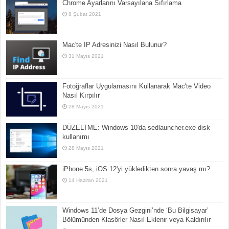
Chrome Ayarlarını Varsayılana Sıfırlama
8 Şubat 2021
Mac'te IP Adresinizi Nasıl Bulunur?
31 Mayıs 2021
Fotoğraflar Uygulamasını Kullanarak Mac'te Video
Nasıl Kırpılır
28 Mayıs 2021
DÜZELTME: Windows 10'da sedlauncher.exe disk
kullanımı
28 Mayıs 2021
iPhone 5s, iOS 12'yi yükledikten sonra yavaş mı?
14 Haziran 2021
Windows 11’de Dosya Gezgini’nde ‘Bu Bilgisayar’
Bölümünden Klasörler Nasıl Eklenir veya Kaldırılır