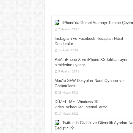
iPhone’da Görsel Aramayı Tersine Çevir
7 Haziran 2023
Instagram ve Facebook Hesapları Nasıl
Dondurulur
14 Aralık 2020
PSA: iPhone X ve iPhone XS kılıfları aynı,
birbirlerine uyarlar
5 Haziran 2021
Mac'te SFW Dosyaları Nasıl Oynanır ve
Görüntülenir
28 Mayıs 2021
DÜZELTME: Windows 10
video_scheduler_internal_error
17 Mayıs 2021
Twitter’da Gizlilik ve Güvenlik Ayarları Na
Değiştirilir?