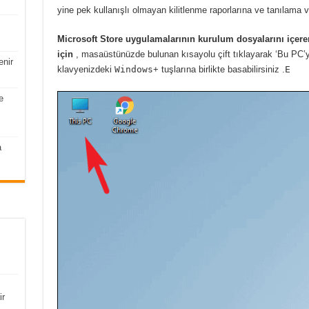
yine pek kullanışlı olmayan kilitlenme raporlarına ve tanılama ve
Microsoft Store uygulamalarının kurulum dosyalarını iç
için
, masaüstünüzde bulunan kısayolu çift tıklayarak ‘Bu PC’y
enir
klavyenizdeki
Windows
+ tuşlarına birlikte
basabilirsiniz .
E
e
a
ir