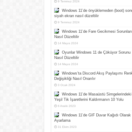
9 Temmuz 2024
Windows 11’de önyüklemeden (boot) son
siyah ekran nasıl düzeltilir
9 Temmuz 2024
Windows 11’de Fare Gecikmesi Sorunları
Nasıl Düzeltilir
14 Mayıs 2024
Oyunlar Windows 11 de Çöküyor Sorunu
Nasıl Düzeltilir
14 Mayıs 2024
Windows’ta Discord Akış Paylaşımı Ren
Değişikliği Nasıl Onarılır
3 Ocak 2024
Windows 11’de Masaüstü Simgelerindeki
Yeşil Tik İşaretlerini Kaldırmanın 10 Yolu
6 Aralık 2023
Windows 11’de GIF Duvar Kağıdı Olarak
Ayarlama
31 Ekim 2023