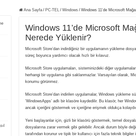
Ana Sayfa
/
PC-TEL
/
Windows
/
Windows 11’de Microsoft Mağaz
me
Windows 11’de Microsoft Ma
Nerede Yüklenir?
Microsoft Store’dan indirdiğiniz bir uygulamanın yükleme dosy
süreç boyunca yardımcı olacak hızlı bir kılavuz.
Microsoft Store uygulamaları, sisteminizdeki diğer uygulamalar g
herhangi bir uygulama gibi saklanmazlar.
Varsayılan olarak, Mi
konumu görünmez.
Microsoft Store’dan indirilen uygulamalar, Windows yükleme sü
‘WindowsApps’ adlı bir klasöre kaydedilir.
Bu klasör, her Window
ancak içeriğini göstermek ve içeriğine erişmek oldukça kolaydır
Yeni başlayanlar için, gizli bir klasörü göstermek, temel dos
sıl
dosyalarına zarar vermek gibi gelebilir.
Ancak durum böyle deği
tarafından korunur ve tipik bir kullanıcı için fazla teknik bilgiler