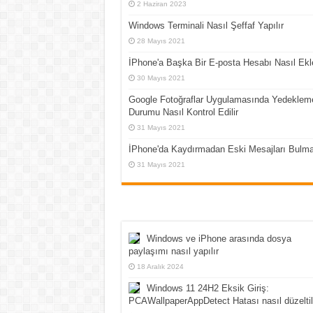
2 Haziran 2023
Windows Terminali Nasıl Şeffaf Yapılır
28 Mayıs 2021
İPhone'a Başka Bir E-posta Hesabı Nasıl Ekl
30 Mayıs 2021
Google Fotoğraflar Uygulamasında Yedeklem
Durumu Nasıl Kontrol Edilir
31 Mayıs 2021
İPhone'da Kaydırmadan Eski Mesajları Bulm
31 Mayıs 2021
Windows ve iPhone arasında dosya
paylaşımı nasıl yapılır
18 Aralık 2024
Windows 11 24H2 Eksik Giriş:
PCAWallpaperAppDetect Hatası nasıl düzeltil