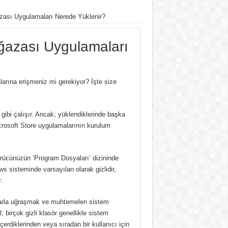
ası Uygulamaları Nerede Yüklenir?
ğazası Uygulamaları
alarına erişmeniz mi gerekiyor?
İşte size
ibi çalışır.
Ancak, yüklendiklerinde başka
crosoft Store uygulamalarının kurulum
rücünüzün ‘Program Dosyaları’ dizininde
s sisteminde varsayılan olarak gizlidir,
.
yalarla uğraşmak ve muhtemelen sistem
l;
birçok gizli klasör genellikle sistem
 içerdiklerinden veya sıradan bir kullanıcı için