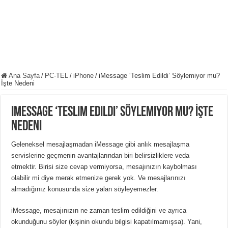
Ana Sayfa
/
PC-TEL
/
iPhone
/
iMessage ‘Teslim Edildi’ Söylemiyor mu?
İşte Nedeni
iMessage ‘Teslim Edildi’ Söylemiyor mu? İşte
Nedeni
Geleneksel mesajlaşmadan iMessage gibi anlık mesajlaşma
servislerine geçmenin avantajlarından biri belirsizliklere veda
etmektir. Birisi size cevap vermiyorsa, mesajınızın kaybolması
olabilir mi diye merak etmenize gerek yok. Ve mesajlarınızı
almadığınız konusunda size yalan söyleyemezler.
iMessage, mesajınızın ne zaman teslim edildiğini ve ayrıca
okunduğunu söyler (kişinin okundu bilgisi kapatılmamışsa). Yani,