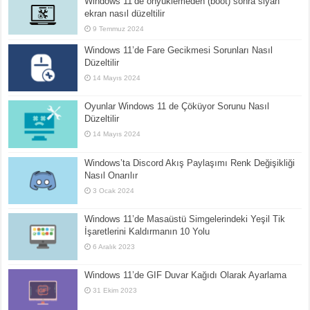
Windows 11’de önyüklemeden (boot) sonra siyah
ekran nasıl düzeltilir
9 Temmuz 2024
Windows 11’de Fare Gecikmesi Sorunları Nasıl
Düzeltilir
14 Mayıs 2024
Oyunlar Windows 11 de Çöküyor Sorunu Nasıl
Düzeltilir
14 Mayıs 2024
Windows’ta Discord Akış Paylaşımı Renk Değişikliği
Nasıl Onarılır
3 Ocak 2024
Windows 11’de Masaüstü Simgelerindeki Yeşil Tik
İşaretlerini Kaldırmanın 10 Yolu
6 Aralık 2023
Windows 11’de GIF Duvar Kağıdı Olarak Ayarlama
31 Ekim 2023