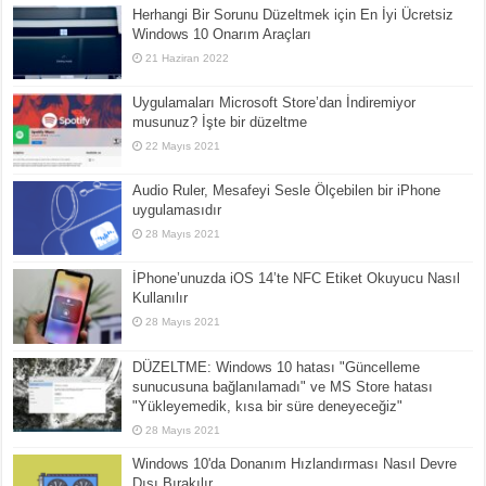
Herhangi Bir Sorunu Düzeltmek için En İyi Ücretsiz
Windows 10 Onarım Araçları
21 Haziran 2022
Uygulamaları Microsoft Store’dan İndiremiyor
musunuz? İşte bir düzeltme
22 Mayıs 2021
Audio Ruler, Mesafeyi Sesle Ölçebilen bir iPhone
uygulamasıdır
28 Mayıs 2021
İPhone’unuzda iOS 14’te NFC Etiket Okuyucu Nasıl
Kullanılır
28 Mayıs 2021
DÜZELTME: Windows 10 hatası "Güncelleme
sunucusuna bağlanılamadı" ve MS Store hatası
"Yükleyemedik, kısa bir süre deneyeceğiz"
28 Mayıs 2021
Windows 10'da Donanım Hızlandırması Nasıl Devre
Dışı Bırakılır