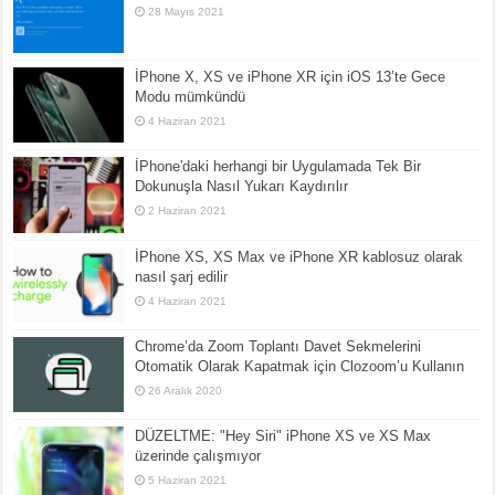
28 Mayıs 2021
İPhone X, XS ve iPhone XR için iOS 13’te Gece
Modu mümkündü
4 Haziran 2021
İPhone'daki herhangi bir Uygulamada Tek Bir
Dokunuşla Nasıl Yukarı Kaydırılır
2 Haziran 2021
İPhone XS, XS Max ve iPhone XR kablosuz olarak
nasıl şarj edilir
4 Haziran 2021
Chrome’da Zoom Toplantı Davet Sekmelerini
Otomatik Olarak Kapatmak için Clozoom’u Kullanın
26 Aralık 2020
DÜZELTME: "Hey Siri" iPhone XS ve XS Max
üzerinde çalışmıyor
5 Haziran 2021