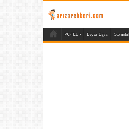
PC-TEL
Beyaz Eşya
Otomobil