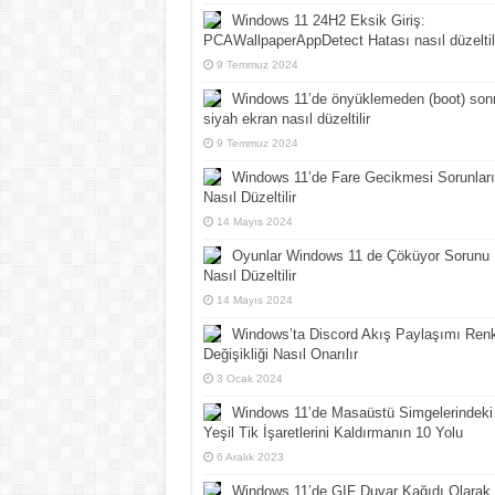
Windows 11 24H2 Eksik Giriş:
PCAWallpaperAppDetect Hatası nasıl düzeltil
9 Temmuz 2024
Windows 11’de önyüklemeden (boot) son
siyah ekran nasıl düzeltilir
9 Temmuz 2024
Windows 11’de Fare Gecikmesi Sorunları
Nasıl Düzeltilir
14 Mayıs 2024
Oyunlar Windows 11 de Çöküyor Sorunu
Nasıl Düzeltilir
14 Mayıs 2024
Windows’ta Discord Akış Paylaşımı Ren
Değişikliği Nasıl Onarılır
3 Ocak 2024
Windows 11’de Masaüstü Simgelerindeki
Yeşil Tik İşaretlerini Kaldırmanın 10 Yolu
6 Aralık 2023
Windows 11’de GIF Duvar Kağıdı Olarak