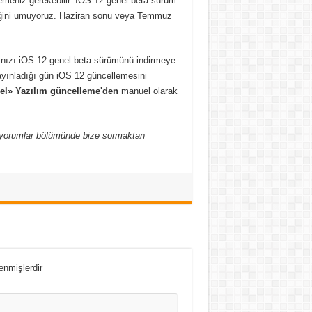
emeniz gerekebilir. İOS 12 genel beta sürüm
eceğini umuyoruz. Haziran sonu veya Temmuz
rınızı iOS 12 genel beta sürümünü indirmeye
yayınladığı gün iOS 12 güncellemesini
el» Yazılım güncelleme'den
manuel olarak
ki yorumlar bölümünde bize sormaktan
lenmişlerdir