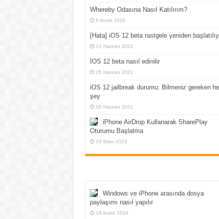
Whereby Odasına Nasıl Katılırım?
6 Aralık 2020
[Hata] iOS 12 beta rastgele yeniden başlatılıy
24 Haziran 2021
İOS 12 beta nasıl edinilir
25 Haziran 2021
iOS 12 jailbreak durumu: Bilmeniz gereken he
şey
26 Haziran 2021
iPhone AirDrop Kullanarak SharePlay
Oturumu Başlatma
19 Ekim 2023
Windows ve iPhone arasında dosya
paylaşımı nasıl yapılır
18 Aralık 2024