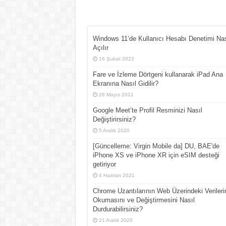
Windows 11’de Kullanıcı Hesabı Denetimi Nas
Açılır
16 Şubat 2022
Fare ve İzleme Dörtgeni kullanarak iPad Ana
Ekranına Nasıl Gidilir?
28 Mayıs 2021
Google Meet’te Profil Resminizi Nasıl
Değiştirirsiniz?
5 Aralık 2020
[Güncelleme: Virgin Mobile da] DU, BAE'de
iPhone XS ve iPhone XR için eSIM desteği
getiriyor
4 Haziran 2021
Chrome Uzantılarının Web Üzerindeki Verilerin
Okumasını ve Değiştirmesini Nasıl
Durdurabilirsiniz?
21 Aralık 2020