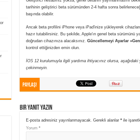
Geliştirici hesabınız yoksa, genel betanın yayınlanmasını bekl
tarihinin geliştirici beta sürümünden 2-4 hafta sonra belirlen
başında olabilir.
or
Ancak beta profilini iPhone veya iPad'inize yükleyerek cihazla
hazır tutabilirsiniz. Bu şekilde, Apple'ın genel beta sürümünü 
doğrudan cihazınıza alacaksınız.
Güncellemeyi Ayarlar »Gen
kontrol ettiğinizden emin olun.
r
İOS 12 kurulumuyla ilgili yardıma ihtiyacınız olursa, aşağıda
çekinmeyin.
Paylaş!
Bir yanıt yazın
E-posta adresiniz yayınlanmayacak.
Gerekli alanlar
*
ile işaret
Yorum
*