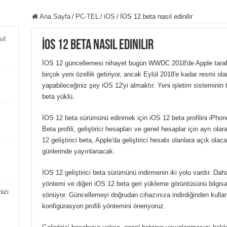
Ana Sayfa
/
PC-TEL
/
iOS
/
İOS 12 beta nasıl edinilir
ıl
İOS 12 beta nasıl edinilir
İOS 12 güncellemesi nihayet bugün WWDC 2018'de Apple tarafı
birçok yeni özellik getiriyor, ancak Eylül 2018'e kadar resmi 
yapabileceğiniz şey iOS 12'yi almaktır. Yeni işletim sisteminin
beta yüklü.
İOS 12 beta sürümünü edinmek için iOS 12 beta profilini iPhone
Beta profili, geliştirici hesapları ve genel hesaplar için ayrı o
12 geliştirici beta, Apple'da geliştirici hesabı olanlara açık olac
günlerinde yayınlanacak.
İOS 12 geliştirici beta sürümünü indirmenin iki yolu vardır. Daha 
yöntemi ve diğeri iOS 12 beta geri yükleme görüntüsünü bilgisay
izi
sönüyor. Güncellemeyi doğrudan cihazınıza indirdiğinden kullan
konfigürasyon profili yöntemini öneriyoruz.