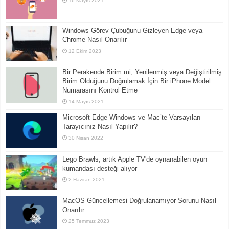
16 Mayıs 2021
Windows Görev Çubuğunu Gizleyen Edge veya
Chrome Nasıl Onarılır
12 Ekim 2023
Bir Perakende Birim mi, Yenilenmiş veya Değiştirilmiş
Birim Olduğunu Doğrulamak İçin Bir iPhone Model
Numarasını Kontrol Etme
14 Mayıs 2021
Microsoft Edge Windows ve Mac’te Varsayılan
Tarayıcınız Nasıl Yapılır?
30 Nisan 2022
Lego Brawls, artık Apple TV'de oynanabilen oyun
kumandası desteği alıyor
2 Haziran 2021
MacOS Güncellemesi Doğrulanamıyor Sorunu Nasıl
Onarılır
25 Temmuz 2023