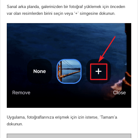
Sanal arka planda, galerinizden bir fotoğraf yüklemek için önceden
var olan resimlerden birini seçin veya ‘+’ simgesine dokunun.
Uygulama, fotoğraflarınıza erişmek için izin isterse, ‘Tamam’a
dokunun.