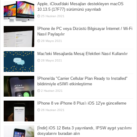
Apple, iCloud'daki Mesajları destekleyen macOS
10.13.5 (17F77) sürümünü yayınladı
25 Haziran 2021
İPhone ile PC veya Dizüstü Bilgisayar İnternet / Wi-Fi
Nasıl Paylaşılır
28 Mayıs 2021
Mac'teki Mesajlarda Mesaj Efektleri Nasıl Kullanılır
28 Mayıs 2021
İPhone'da "Carrier Cellular Plan Ready to Installed"
bildirimiyle eSIM'i etkinleştirme
2 Haziran 2021
İPhone 8 ve iPhone 8 Plus'ı iOS 12'ye güncelleme
26 Haziran 2021
[İndir] iOS 12 Beta 3 yayınlandı, IPSW aygıt yazılımı
dosyalarını buradan alın