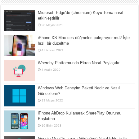
Microsoft Edge'de (chromium) Koyu Tema nasıl
etkinleştirilir
28 Mayıs 2021
iPhone XS Max ses düğmeleri çalışmıyor mu? İşte
hızlı bir düzeltme
4 Haziran 2021
Whereby Platformunda Ekran Nasıl Paylaşılır
4 Aralık 2020
Windows Web Deneyim Paketi Nedir ve Nasıl
Güncellenir?
13 Mayıs 2022
iPhone AirDrop Kullanarak SharePlay Oturumu
Başlatma
19 Ekim 2023
Google Meet’te Izgara Görünümü Nasıl Elde Edilir