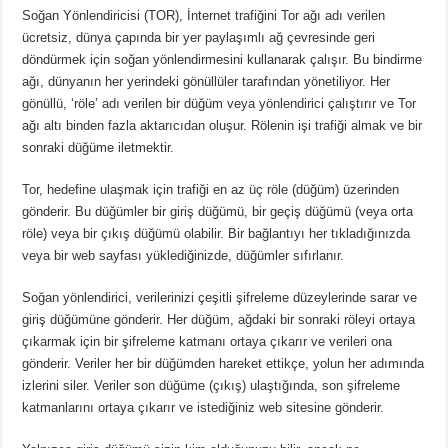
Soğan Yönlendiricisi (TOR), İnternet trafiğini Tor ağı adı verilen
ücretsiz, dünya çapında bir yer paylaşımlı ağ çevresinde geri
döndürmek için soğan yönlendirmesini kullanarak çalışır.
Bu bindirme
ağı, dünyanın her yerindeki gönüllüler tarafından yönetiliyor.
Her
gönüllü, ‘röle’ adı verilen bir düğüm veya yönlendirici çalıştırır ve Tor
ağı altı binden fazla aktarıcıdan oluşur.
Rölenin işi trafiği almak ve bir
sonraki düğüme iletmektir.
Tor, hedefine ulaşmak için trafiği en az üç röle (düğüm) üzerinden
gönderir.
Bu düğümler bir giriş düğümü, bir geçiş düğümü (veya orta
röle) veya bir çıkış düğümü olabilir.
Bir bağlantıyı her tıkladığınızda
veya bir web sayfası yüklediğinizde, düğümler sıfırlanır.
Soğan yönlendirici, verilerinizi çeşitli şifreleme düzeylerinde sarar ve
giriş düğümüne gönderir.
Her düğüm, ağdaki bir sonraki röleyi ortaya
çıkarmak için bir şifreleme katmanı ortaya çıkarır ve verileri ona
gönderir.
Veriler her bir düğümden hareket ettikçe, yolun her adımında
izlerini siler.
Veriler son düğüme (çıkış) ulaştığında, son şifreleme
katmanlarını ortaya çıkarır ve istediğiniz web sitesine gönderir.