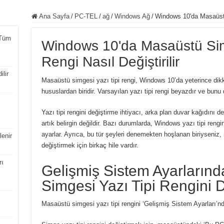
Ana Sayfa
/
PC-TEL
/
ağ
/
Windows Ağ
/
Windows 10'da Masaüstü 
 Tüm
Windows 10'da Masaüstü Sim
Rengi Nasıl Değiştirilir
lir
Masaüstü simgesi yazı tipi rengi, Windows 10’da yeterince dikk
hususlardan biridir. Varsayılan yazı tipi rengi beyazdır ve bunu 
Yazı tipi rengini değiştirme ihtiyacı, arka plan duvar kağıdını d
artık belirgin değildir. Bazı durumlarda, Windows yazı tipi rengi
ayarlar. Ayrıca, bu tür şeyleri denemekten hoşlanan biriyseniz,
lenir
değiştirmek için birkaç hile vardır.
rı
Gelişmiş Sistem Ayarların
Simgesi Yazı Tipi Rengini 
Masaüstü simgesi yazı tipi rengini ‘Gelişmiş Sistem Ayarları’nd