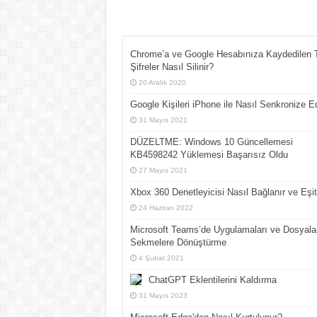
Chrome’a ve Google Hesabınıza Kaydedilen
Şifreler Nasıl Silinir?
20 Aralık 2020
Google Kişileri iPhone ile Nasıl Senkronize Edi
31 Mayıs 2021
DÜZELTME: Windows 10 Güncellemesi
KB4598242 Yüklemesi Başarısız Oldu
27 Mayıs 2021
Xbox 360 Denetleyicisi Nasıl Bağlanır ve Eşit
24 Haziran 2022
Microsoft Teams’de Uygulamaları ve Dosyala
Sekmelere Dönüştürme
4 Şubat 2021
ChatGPT Eklentilerini Kaldırma
31 Mayıs 2023