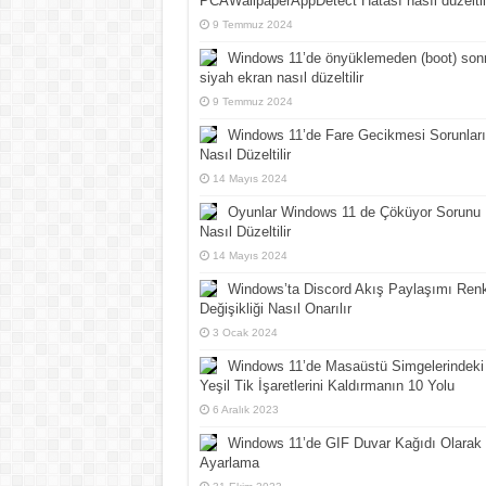
PCAWallpaperAppDetect Hatası nasıl düzeltil
9 Temmuz 2024
Windows 11’de önyüklemeden (boot) son
siyah ekran nasıl düzeltilir
9 Temmuz 2024
Windows 11’de Fare Gecikmesi Sorunları
Nasıl Düzeltilir
14 Mayıs 2024
Oyunlar Windows 11 de Çöküyor Sorunu
Nasıl Düzeltilir
14 Mayıs 2024
Windows’ta Discord Akış Paylaşımı Ren
Değişikliği Nasıl Onarılır
3 Ocak 2024
Windows 11’de Masaüstü Simgelerindeki
Yeşil Tik İşaretlerini Kaldırmanın 10 Yolu
6 Aralık 2023
Windows 11’de GIF Duvar Kağıdı Olarak
Ayarlama