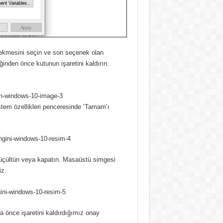
’ sekmesini seçin ve son seçenek olan
ğinden önce kutunun işaretini kaldırın.
stem özellikleri penceresinde ‘Tamam’ı
üçültün veya kapatın. Masaüstü simgesi
iz.
 önce işaretini kaldırdığımız onay