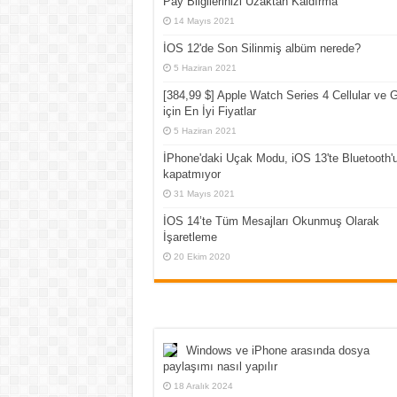
Pay Bilgilerinizi Uzaktan Kaldırma
14 Mayıs 2021
İOS 12'de Son Silinmiş albüm nerede?
5 Haziran 2021
[384,99 $] Apple Watch Series 4 Cellular ve
için En İyi Fiyatlar
5 Haziran 2021
İPhone'daki Uçak Modu, iOS 13'te Bluetooth'
kapatmıyor
31 Mayıs 2021
İOS 14’te Tüm Mesajları Okunmuş Olarak
İşaretleme
20 Ekim 2020
Windows ve iPhone arasında dosya
paylaşımı nasıl yapılır
18 Aralık 2024