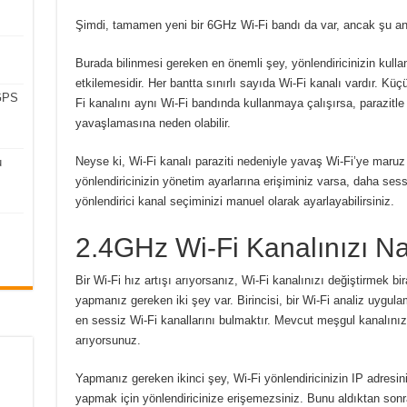
Şimdi, tamamen yeni bir 6GHz Wi-Fi bandı da var, ancak şu an
Burada bilinmesi gereken en önemli şey, yönlendiricinizin kullan
etkilemesidir.
Her bantta sınırlı sayıda Wi-Fi kanalı vardır.
Küçü
 GPS
Fi kanalını aynı Wi-Fi bandında kullanmaya çalışırsa, parazitle 
yavaşlamasına neden olabilir.
Neyse ki, Wi-Fi kanalı paraziti nedeniyle yavaş Wi-Fi’ye maru
u
yönlendiricinizin yönetim ayarlarına erişiminiz varsa, daha sess
yönlendirici kanal seçiminizi manuel olarak ayarlayabilirsiniz.
2.4GHz Wi-Fi Kanalınızı Nas
Bir Wi-Fi hız artışı arıyorsanız, Wi-Fi kanalınızı değiştirmek bi
yapmanız gereken iki şey var.
Birincisi, bir Wi-Fi analiz uygu
en sessiz Wi-Fi kanallarını bulmaktır.
Mevcut meşgul kanalınız
arıyorsunuz.
Yapmanız gereken ikinci şey, Wi-Fi yönlendiricinizin IP adresin
yapmak için yönlendiricinize erişemezsiniz.
Bunu aldıktan sonr