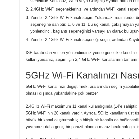
Genellikle Kablosuz, Wi-Fi veya Gelişmiş Ayarlar altında bul
2.4GHz Wi-Fi seçeneklerinizi ve ardından Wi-Fi kanal seçene
Yeni bir 2.4GHz Wi-Fi kanalı seçin.
Yukarıdaki resimlerde, ö
seçeneğine sahiptir: 1, 6 ve 11. Bu üç kanal, çakışmayan ya
yönlendirici, bağlantı seçeneğinizi varsayılan olarak bu üçünd
Yeni bir 2.4GHz Wi-Fi kanalı seçeneği seçin, ardından Kayde
ISP tarafından verilen yönlendiriciniz yerine genellikle kendiniz 
kullanıyorsanız, seçim için 2,4 GHz Wi-Fi kanallarının tamamı
5GHz Wi-Fi Kanalınızı Nasıl
5GHz Wi-Fi kanalınızı değiştirmek, aralarından seçim yapabile
olması dışında yukarıdakine çok benzer.
2.4GHz Wi-Fi maksimum 11 kanal kullandığında (14’e sahiptir, a
5GHz Wi-Fi’nin 20 kanalı vardır.
Ayrıca, 5GHz kanalların üst üs
büyük bir kanal oluşturmak için bitişik bir kanalla da bağlanabili
yayınınızı daha geniş bir parazit alanına maruz bırakmak gibi i