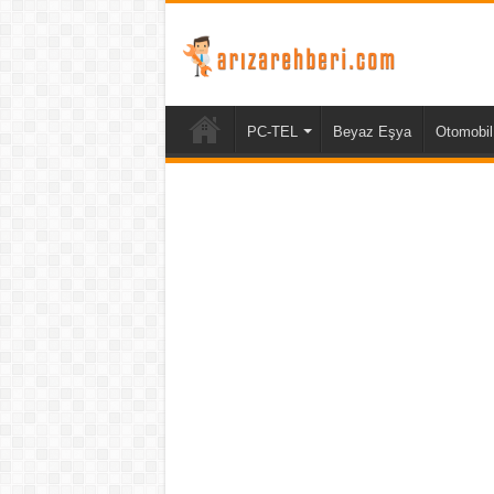
PC-TEL
Beyaz Eşya
Otomobil