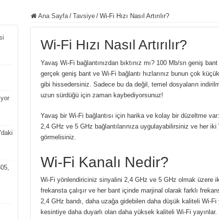
Ana Sayfa
/
Tavsiye
/
Wi-Fi Hızı Nasıl Artırılır?
si
Wi-Fi Hızı Nasıl Artırılır?
Yavaş Wi-Fi bağlantınızdan bıktınız mı?
100 Mb/sn geniş bant p
gerçek geniş bant ve Wi-Fi bağlantı hızlarınız bunun çok küçük
gibi hissedersiniz.
Sadece bu da değil, temel dosyaların indiri
uzun sürdüğü için zaman kaybediyorsunuz!
ıyor
Yavaş bir Wi-Fi bağlantısı için harika ve kolay bir düzeltme var:
2,4 GHz ve 5 GHz bağlantılarınıza uygulayabilirsiniz ve her iki 
daki
görmelisiniz.
Wi-Fi Kanalı Nedir?
05,
Wi-Fi yönlendiriciniz sinyalini 2,4 GHz ve 5 GHz olmak üzere ik
frekansta çalışır ve her bant içinde marjinal olarak farklı frekan
2,4 GHz bandı, daha uzağa gidebilen daha düşük kaliteli Wi-Fi
kesintiye daha duyarlı olan daha yüksek kaliteli Wi-Fi yayınlar.