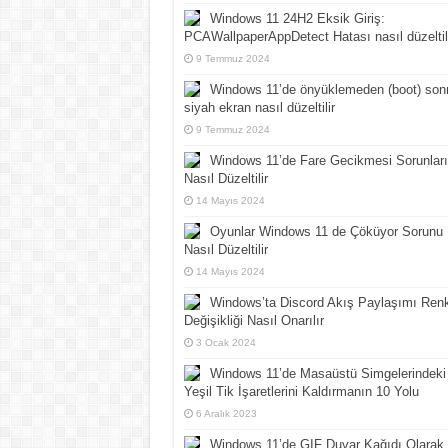
Windows 11 24H2 Eksik Giriş:
PCAWallpaperAppDetect Hatası nasıl düzeltil
9 Temmuz 2024
Windows 11’de önyüklemeden (boot) son
siyah ekran nasıl düzeltilir
9 Temmuz 2024
Windows 11’de Fare Gecikmesi Sorunları
Nasıl Düzeltilir
14 Mayıs 2024
Oyunlar Windows 11 de Çöküyor Sorunu
Nasıl Düzeltilir
14 Mayıs 2024
Windows’ta Discord Akış Paylaşımı Ren
Değişikliği Nasıl Onarılır
3 Ocak 2024
Windows 11’de Masaüstü Simgelerindeki
Yeşil Tik İşaretlerini Kaldırmanın 10 Yolu
6 Aralık 2023
Windows 11’de GIF Duvar Kağıdı Olarak