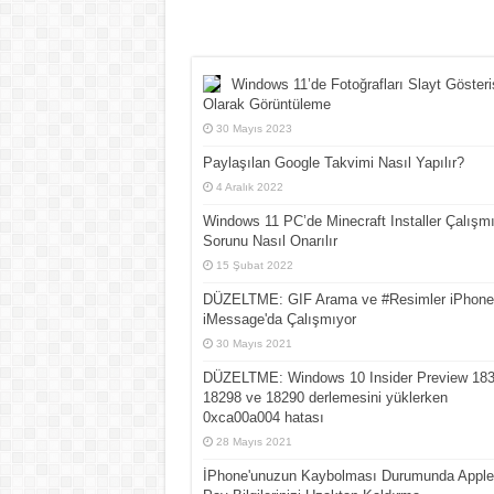
Windows 11’de Fotoğrafları Slayt Gösteri
Olarak Görüntüleme
30 Mayıs 2023
Paylaşılan Google Takvimi Nasıl Yapılır?
4 Aralık 2022
Windows 11 PC’de Minecraft Installer Çalışm
Sorunu Nasıl Onarılır
15 Şubat 2022
DÜZELTME: GIF Arama ve #Resimler iPhone'
iMessage'da Çalışmıyor
30 Mayıs 2021
DÜZELTME: Windows 10 Insider Preview 183
18298 ve 18290 derlemesini yüklerken
0xca00a004 hatası
28 Mayıs 2021
İPhone'unuzun Kaybolması Durumunda Apple