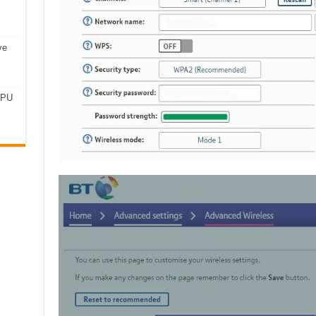
ve
CPU