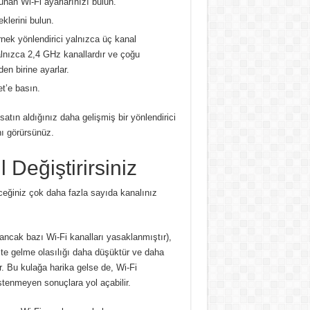
unan Wi-Fi ayarlarınızı bulun.
klerini bulun.
rnek yönlendirici yalnızca üç kanal
lnızca 2,4 GHz kanallardır ve çoğu
en birine ayarlar.
t’e basın.
satın aldığınız daha gelişmiş bir yönlendirici
nı görürsünüz.
 Değiştirirsiniz
ceğiniz çok daha fazla sayıda kanalınız
ncak bazı Wi-Fi kanalları yasaklanmıştır),
te gelme olasılığı daha düşüktür ve daha
r.
Bu kulağa harika gelse de, Wi-Fi
stenmeyen sonuçlara yol açabilir.