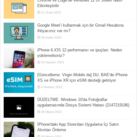
Chrome ve Edge’de Windows 11 UI Stilleri Nasıl
Etkinleştirilir
21 Ocak 2022
Google Meet’i kullanmak için bir Gmail Hesabına
ihtiyacınız var mı?
26 Aralık 2020
iPhone 6 iOS 12 performansı ve ipuçları: Neden
yüklemelisiniz?
23 Haziran 2021
[Güncelleme: Virgin Mobile da] DU, BAE'de iPhone
XS ve iPhone XR için eSIM desteği getiriyor
4 Haziran 2021
DÜZELTME: Windows 10'da Fotoğraflar
uygulamasında Dosya Sistemi Hatası (2147219196)
28 Mayıs 2021
İPhone'daki App Store'dan Uygulama İçi Satın
Alımları Önleme
30 Mayıs 2021