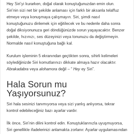
Hey Siri’yi kurarken, doğal olarak konuştuğunuzdan emin olun.
Siri’nin sizi net bir şekilde anlaması için farklı bir aksanla telaffuz
etmeye veya konuşmaya çalışmayın.
Siri, şimdi nasıl
konuştuğunuzu dinlemek için eğitilecek ve bu nedenle daha sonra
doğal diksiyonunuza geri döndüğünüzde sorun yaşayacaktır.
Benzer
şekilde, hızınızı, ses düzeyinizi veya tonunuzu da değiştirmeyin.
Normalde nasıl konuştuğuna bağlı kal.
Kurulum işleminin 5 ekranından geçtikten sonra, sihirli kelimeleri
söylediğinizde Siri komutlarınızı dikkate almaya hazır olacaktır.
Abrakadabra
veya
alohamora
değil
– “
Hey
ey Siri”.
Hala Sorun mu
Yaşıyorsunuz?
Siri hala sesinizi tanımıyorsa veya sizi yanlış anlıyorsa, tekrar
kontrol edebileceğiniz bazı ayarlar vardır.
İlk önce, Siri’nin dilini kontrol edin.
Konuştuklarınızla uyuşmuyorsa,
Siri genellikle ifadelerinizi anlamakta zorlanır.
Ayarlar uygulamasından