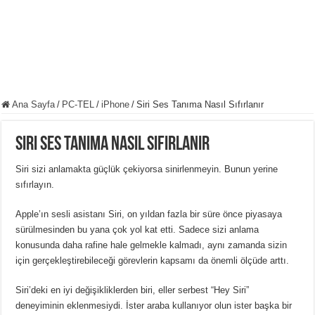
Ana Sayfa
/
PC-TEL
/
iPhone
/
Siri Ses Tanıma Nasıl Sıfırlanır
Siri Ses Tanıma Nasıl Sıfırlanır
Siri sizi anlamakta güçlük çekiyorsa sinirlenmeyin.
Bunun yerine
sıfırlayın.
Apple’ın sesli asistanı Siri, on yıldan fazla bir süre önce piyasaya
sürülmesinden bu yana çok yol kat etti.
Sadece sizi anlama
konusunda daha rafine hale gelmekle kalmadı, aynı zamanda sizin
için gerçekleştirebileceği görevlerin kapsamı da önemli ölçüde arttı.
Siri’deki en iyi değişikliklerden biri, eller serbest “Hey Siri”
deneyiminin eklenmesiydi.
İster araba kullanıyor olun ister başka bir