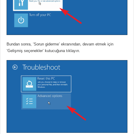
Bundan sonra, ‘Sorun giderme’ ekranından, devam etmek için
‘Gelişmiş seçenekler’ kutucuğuna tıklayın.