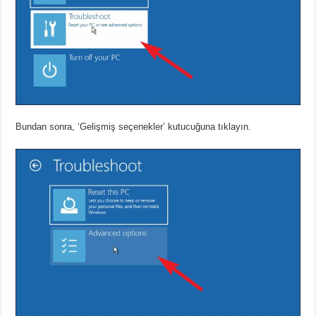
Bundan sonra, ‘Gelişmiş seçenekler’ kutucuğuna tıklayın.