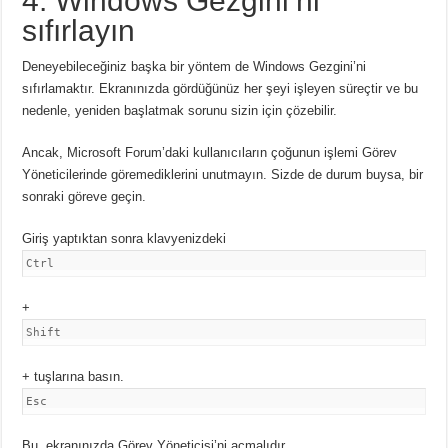
4. Windows Gezgini’ni
sıfırlayın
Deneyebileceğiniz başka bir yöntem de Windows Gezgini’ni
sıfırlamaktır.
Ekranınızda gördüğünüz her şeyi işleyen süreçtir ve bu
nedenle, yeniden başlatmak sorunu sizin için çözebilir.
Ancak, Microsoft Forum’daki kullanıcıların çoğunun işlemi Görev
Yöneticilerinde göremediklerini unutmayın.
Sizde de durum buysa, bir
sonraki göreve geçin.
Giriş yaptıktan sonra
klavyenizdeki
Ctrl
+
Shift
+ tuşlarına basın.
Esc
Bu, ekranınızda Görev Yöneticisi’ni açmalıdır.