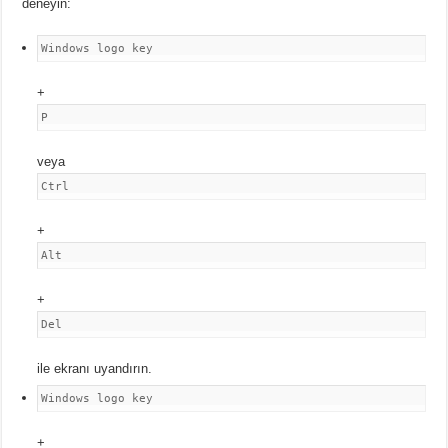
deneyin:
Windows logo key
+
P
veya
Ctrl
+
Alt
+
Del
ile ekranı uyandırın.
Windows logo key
+