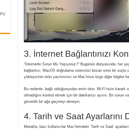
CPU
3. İnternet Bağlantınızı Kon
“İnternette Sorun Mu Yaşıyoruz?”
Bugünün dünyasında, her şey b
bağlantısı, MacOS doğrulama sürecinizi bozan sinsi bir suçlu ol
yükleyicinin ürün yazılımınız ve Mac’inize özgü diğer bilgiler ha
Bu nedenle, bağlı olduğunuzdan emin olun.
Wi-Fi’nizin kararlı 
olmadığını kontrol etmek için bir dakikanızı ayırın.
Bir sorun va
güvenilir bir ağa geçmeyi deneyin.
4. Tarih ve Saat Ayarlarını D
Merakla, bazı kullanıcılar Mac’lerindeki ‘Tarih ve Saat’ ayarları