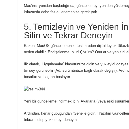
Mac’iniz yeniden başladığında, güncellemeyi yeniden yükleme
kılavuzda daha fazla ilerlemenize gerek yok.
5. Temizleyin ve Yeniden İnd
Silin ve Tekrar Deneyin
Bazen, MacOS güncellemenizi teslim eden dijital leylek tökez
neden olabilir.
Endişelenme, olur!
Çözüm?
Onu at ve yenisini al
İlk olarak, ‘Uygulamalar’ klasörünüze gidin ve yükleyici dosyas
bir şey görünebilir (Ad, sürümünüze bağlı olarak değişir).
Ardın
boşaltın ve baştan başlayın.
Yeni bir güncelleme indirmek için ‘Ayarlar’a (veya eski sürümler
Ardından, kenar çubuğundan ‘Genel’e gidin, ‘Yazılım Güncellem
tekrar indirip yüklemeyi deneyin.