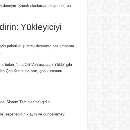
yi deneyin.
Şanslı olanlardan biriyseniz, bu
irin: Yükleyiciyi
leyip paketi düşürerek dosyanın bozulmasına
.
ını bulun.
“macOS Ventura.app’i Yükle” gibi
dan Çöp Kutusuna atın, çöp kutusunu
de ‘Sistem Tercihleri’ne) gidin.
e’ seçeneğini tıklayın ve güncellemeyi