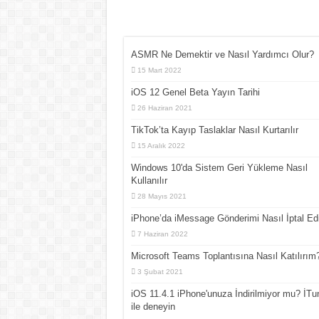
ASMR Ne Demektir ve Nasıl Yardımcı Olur?
15 Mart 2022
iOS 12 Genel Beta Yayın Tarihi
26 Haziran 2021
TikTok’ta Kayıp Taslaklar Nasıl Kurtarılır
15 Aralık 2022
Windows 10'da Sistem Geri Yükleme Nasıl
Kullanılır
28 Mayıs 2021
iPhone’da iMessage Gönderimi Nasıl İptal Edi
7 Haziran 2022
Microsoft Teams Toplantısına Nasıl Katılırım
3 Şubat 2021
iOS 11.4.1 iPhone'unuza İndirilmiyor mu? İTu
ile deneyin