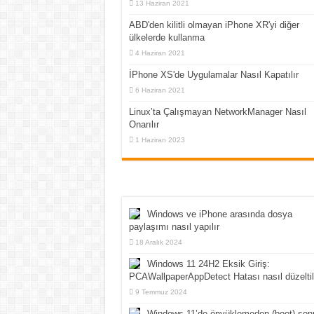
13 Haziran 2021
ABD'den kilitli olmayan iPhone XR'yi diğer
ülkelerde kullanma
4 Haziran 2021
İPhone XS'de Uygulamalar Nasıl Kapatılır
6 Haziran 2021
Linux’ta Çalışmayan NetworkManager Nasıl
Onarılır
1 Haziran 2023
Windows ve iPhone arasında dosya
paylaşımı nasıl yapılır
18 Aralık 2024
Windows 11 24H2 Eksik Giriş:
PCAWallpaperAppDetect Hatası nasıl düzeltil
9 Temmuz 2024
Windows 11’de önyüklemeden (boot) son