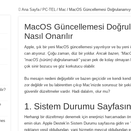
Ana Sayfa
/
PC-TEL
/
Mac
/
MacOS Güncellemesi Doğrulanamıyor
MacOS Güncellemesi Doğrul
Nasıl Onarılır
Apple, şık bir yeni MacOS güncellemesi yayınlıyor ve bu yeni öz
can atıyoruz.
Çoğu zaman, düz bir yoldur.
Ancak bazen, “MacO
“macOS (sürüm) doğrulanamadı”
yazan pek de kolay olmayan bir
çok sinir bozucu ve göz korkutucu olabilir.
Bu mesajın nedeni değişebilir ve bazen geçicidir ve kendi kend
zor değildir ve bu labirentten çıkıp Mac’inizde sorunsuz bir şe
lir?
güvenilir düzeltmeler vardır.
Hadi dalalım, olur mu?
1. Sistem Durumu Sayfasını
?
Herhangi bir düzeltmeyi denemek için enerjinizi harcamadan ön
nes
emin olun.
Apple Destek’in Sistem Durumu sayfasına gidin ve
noktanın yeşil olduğundan, yani hizmetin mevcut olduğundan e