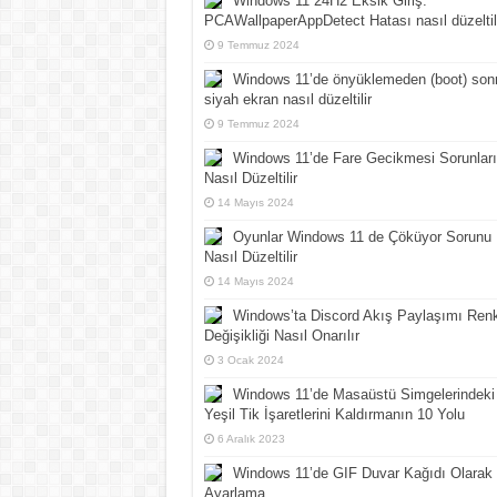
Windows 11 24H2 Eksik Giriş:
PCAWallpaperAppDetect Hatası nasıl düzeltil
9 Temmuz 2024
Windows 11’de önyüklemeden (boot) son
siyah ekran nasıl düzeltilir
9 Temmuz 2024
Windows 11’de Fare Gecikmesi Sorunları
Nasıl Düzeltilir
14 Mayıs 2024
Oyunlar Windows 11 de Çöküyor Sorunu
Nasıl Düzeltilir
14 Mayıs 2024
Windows’ta Discord Akış Paylaşımı Ren
Değişikliği Nasıl Onarılır
3 Ocak 2024
Windows 11’de Masaüstü Simgelerindeki
Yeşil Tik İşaretlerini Kaldırmanın 10 Yolu
6 Aralık 2023
Windows 11’de GIF Duvar Kağıdı Olarak
Ayarlama