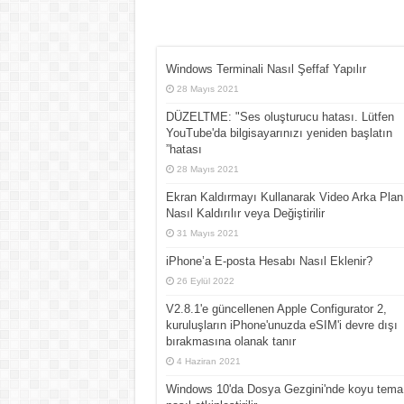
Windows Terminali Nasıl Şeffaf Yapılır
28 Mayıs 2021
DÜZELTME: "Ses oluşturucu hatası. Lütfen
YouTube'da bilgisayarınızı yeniden başlatın
”hatası
28 Mayıs 2021
Ekran Kaldırmayı Kullanarak Video Arka Plan
Nasıl Kaldırılır veya Değiştirilir
31 Mayıs 2021
iPhone’a E-posta Hesabı Nasıl Eklenir?
26 Eylül 2022
V2.8.1'e güncellenen Apple Configurator 2,
kuruluşların iPhone'unuzda eSIM'i devre dışı
bırakmasına olanak tanır
4 Haziran 2021
Windows 10'da Dosya Gezgini'nde koyu tema