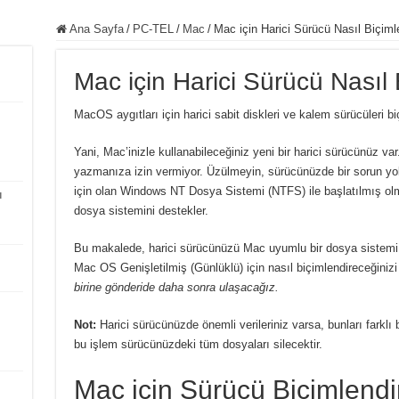
Ana Sayfa
/
PC-TEL
/
Mac
/
Mac için Harici Sürücü Nasıl Biçimlen
Mac için Harici Sürücü Nasıl B
MacOS aygıtları için harici sabit diskleri ve kalem sürücüleri b
Yani, Mac’inizle kullanabileceğiniz yeni bir harici sürücünüz v
yazmanıza izin vermiyor. Üzülmeyin, sürücünüzde bir sorun yo
için olan Windows NT Dosya Sistemi (NTFS) ile başlatılmış olmas
ı
dosya sistemini destekler.
Bu makalede, harici sürücünüzü Mac uyumlu bir dosya sistemi
Mac OS Genişletilmiş (Günlüklü) için nasıl biçimlendireceğiniz
birine gönderide daha sonra ulaşacağız.
Not:
Harici sürücünüzde önemli verileriniz varsa, bunları farkl
bu işlem sürücünüzdeki tüm dosyaları silecektir.
Mac için Sürücü Biçimlend