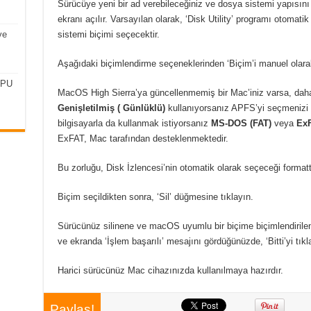
Sürücüye yeni bir ad verebileceğiniz ve dosya sistemi yapısını
ekranı açılır. Varsayılan olarak, ‘Disk Utility’ programı otomat
ve
sistemi biçimi seçecektir.
Aşağıdaki biçimlendirme seçeneklerinden ‘Biçim’i manuel olarak d
CPU
MacOS High Sierra’ya güncellenmemiş bir Mac’iniz varsa, daha
Genişletilmiş (
Günlüklü)
kullanıyorsanız APFS’yi seçmenizi 
bilgisayarla da kullanmak istiyorsanız
MS-DOS (FAT)
veya
ExF
ExFAT, Mac tarafından desteklenmektedir.
Bu zorluğu, Disk İzlencesi’nin otomatik olarak seçeceği formatta
Biçim seçildikten sonra, ‘Sil’ düğmesine tıklayın.
Sürücünüz silinene ve macOS uyumlu bir biçime biçimlendirile
ve ekranda ‘İşlem başarılı’ mesajını gördüğünüzde, ‘Bitti’yi tıkl
Harici sürücünüz Mac cihazınızda kullanılmaya hazırdır.
Paylaş!