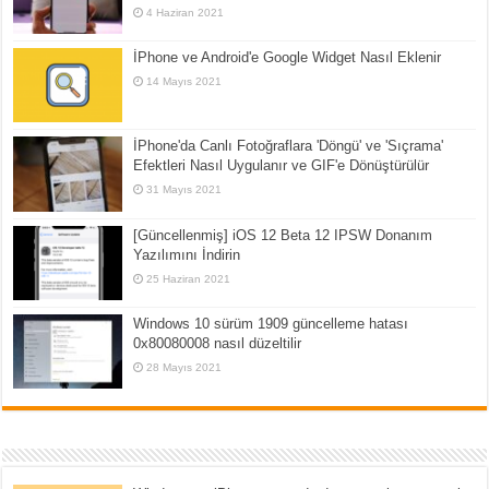
4 Haziran 2021
İPhone ve Android'e Google Widget Nasıl Eklenir
14 Mayıs 2021
İPhone'da Canlı Fotoğraflara 'Döngü' ve 'Sıçrama'
Efektleri Nasıl Uygulanır ve GIF'e Dönüştürülür
31 Mayıs 2021
[Güncellenmiş] iOS 12 Beta 12 IPSW Donanım
Yazılımını İndirin
25 Haziran 2021
Windows 10 sürüm 1909 güncelleme hatası
0x80080008 nasıl düzeltilir
28 Mayıs 2021