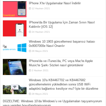
İPhone X'te Uygulamalar Nasıl İndirilir
12 Haziran 2021
İPhone'da Bir Uygulama İçin Zaman Sınırı Nasıl
Kaldırılır [iOS 12]
24 Haziran 2021
Windows 10 1903 güncellemesi başarısız hatası
0x8007000e Nasıl Onarılır
28 Mayıs 2021
İPhone'da ve iTunes'da, PC veya Mac'te Apple
Music'te Şarkı Sözleri nasıl görüntülenir
2 Haziran 2021
Windows 10'a KB4467702 ve KB4467682
güncellemelerini yükledikten sonra USB WiFi
adaptörü bağlantısı kesiliyor mu? İşte bir düzeltme
28 Mayıs 2021
DÜZELTME: Windows 10’da Windows’u ve Uygulamaları taşıyamıyorum
veya yeniden boyutlandıramıyorum