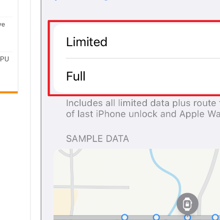
ve
CPU