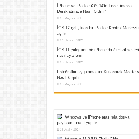
İPhone ve iPad'de iOS 14'te FaceTime'da
Duraklatmaya Nasıl Gidilir?
28 Mayıs 2021
İOS 12 çalıştıran bir iPad'de Kontrol Merkezi 
açılır
24 Haziran 2021
İOS 11 çalıştıran bir iPhone’da özel zil sesleri
nasıl ayarlanır
26 Haziran 2021
Fotoğraflar Uygulamasını Kullanarak Mac'te 
Nasıl Kırpılır
28 Mayıs 2021
Windows ve iPhone arasında dosya
paylaşımı nasıl yapılır
18 Aralık 2024