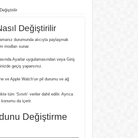
ğiştirilir
ıl Değiştirilir
rmamanız durumunda alıcıyla paylaşmak
ım modları sunar.
arasında Ayarlar uygulamasından veya Giriş
inizde geçiş yaparsınız.
ne ve Apple Watch’un pil durumu ve ağ
kte tüm ‘Sınırlı’ veriler dahil edilir.
Ayrıca
n konumu da içerir.
dunu Değiştirme