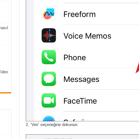
nasıl
Video
‘Veri’ seçeneğine dokunun.