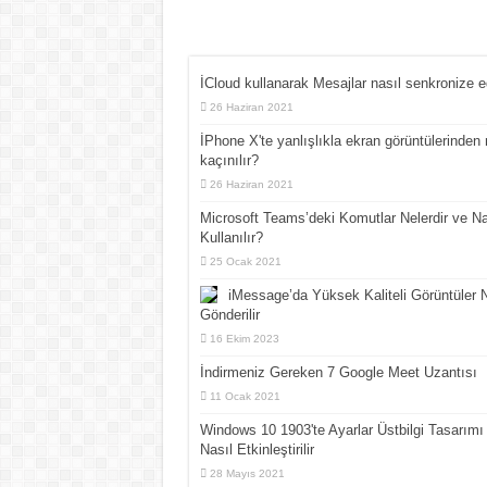
İCloud kullanarak Mesajlar nasıl senkronize ed
26 Haziran 2021
İPhone X'te yanlışlıkla ekran görüntülerinden 
kaçınılır?
26 Haziran 2021
Microsoft Teams’deki Komutlar Nelerdir ve Na
Kullanılır?
25 Ocak 2021
iMessage’da Yüksek Kaliteli Görüntüler N
Gönderilir
16 Ekim 2023
İndirmeniz Gereken 7 Google Meet Uzantısı
11 Ocak 2021
Windows 10 1903'te Ayarlar Üstbilgi Tasarımı
Nasıl Etkinleştirilir
28 Mayıs 2021