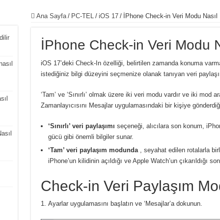
Ana Sayfa
/
PC-TEL
/
iOS 17
/
İPhone Check-in Veri Modu Nasıl De
ilir
İPhone Check-in Veri Modu Nas
iOS 17’deki Check-In özelliği, belirtilen zamanda konuma va
nasıl
istediğiniz bilgi düzeyini seçmenize olanak tanıyan veri paylaş
‘Tam’ ve ‘Sınırlı’ olmak üzere iki veri modu vardır ve iki mod 
sıl
Zamanlayıcısını Mesajlar uygulamasındaki bir kişiye gönderdiğ
‘Sınırlı’ veri paylaşımı
seçeneği, alıcılara son konum, iPho
asıl
gücü gibi önemli bilgiler sunar.
‘Tam’ veri paylaşım modunda
, seyahat edilen rotalarla birli
iPhone’un kilidinin açıldığı ve Apple Watch’un çıkarıldığı so
Check-in Veri Paylaşım Mo
Ayarlar uygulamasını başlatın ve ‘Mesajlar’a dokunun.