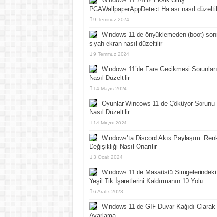
Windows 11 24H2 Eksik Giriş:
PCAWallpaperAppDetect Hatası nasıl düzeltil
9 Temmuz 2024
Windows 11’de önyüklemeden (boot) son
siyah ekran nasıl düzeltilir
9 Temmuz 2024
Windows 11’de Fare Gecikmesi Sorunları
Nasıl Düzeltilir
14 Mayıs 2024
Oyunlar Windows 11 de Çöküyor Sorunu
Nasıl Düzeltilir
14 Mayıs 2024
Windows’ta Discord Akış Paylaşımı Ren
Değişikliği Nasıl Onarılır
3 Ocak 2024
Windows 11’de Masaüstü Simgelerindeki
Yeşil Tik İşaretlerini Kaldırmanın 10 Yolu
6 Aralık 2023
Windows 11’de GIF Duvar Kağıdı Olarak
Ayarlama