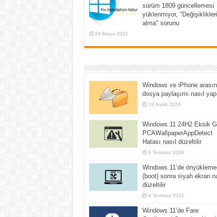
sürüm 1809 güncellemesi
yüklenmiyor, "Değişiklikleri
alma" sorunu
24 Mayıs 2021
Windows ve iPhone arası
dosya paylaşımı nasıl yapı
18 Aralık 2024
Windows 11 24H2 Eksik Gi
PCAWallpaperAppDetect
Hatası nasıl düzeltilir
9 Temmuz 2024
Windows 11’de önyükleme
(boot) sonra siyah ekran n
düzeltilir
9 Temmuz 2024
Windows 11’de Fare