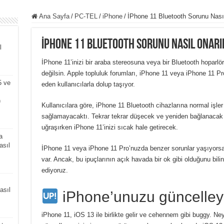
Ana Sayfa
/
PC-TEL
/
iPhone
/
İPhone 11 Bluetooth Sorunu Nasıl
s
İPhone 11 Bluetooth Sorunu Nasıl Onarı
l
İPhone 11’inizi bir araba stereosuna veya bir Bluetooth hopar
değilsin. Apple topluluk forumları, iPhone 11 veya iPhone 11 Pr
5 ve
eden kullanıcılarla dolup taşıyor.
)
Kullanıcılara göre, iPhone 11 Bluetooth cihazlarına normal işler
sağlamayacaktı. Tekrar tekrar düşecek ve yeniden bağlanacak v
uğraşırken iPhone 11’inizi sıcak hale getirecek.
a
asıl
İPhone 11 veya iPhone 11 Pro’nuzda benzer sorunlar yaşıyorsa
var. Ancak, bu ipuçlarının açık havada bir ok gibi olduğunu bi
ediyoruz.
asıl
iPhone’unuzu güncelley
iPhone 11, iOS 13 ile birlikte gelir ve cehennem gibi buggy. Ne