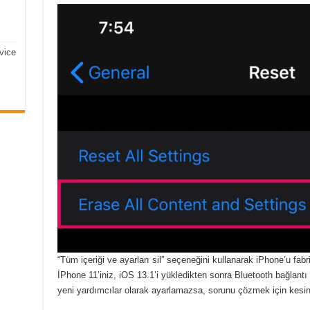
vice
“Tüm içeriği ve ayarları sil” seçeneğini kullanarak iPhone’u fabri
İPhone 11’iniz, iOS 13.1’i yükledikten sonra Bluetooth bağlan
yeni yardımcılar olarak ayarlamazsa, sorunu çözmek için kesin