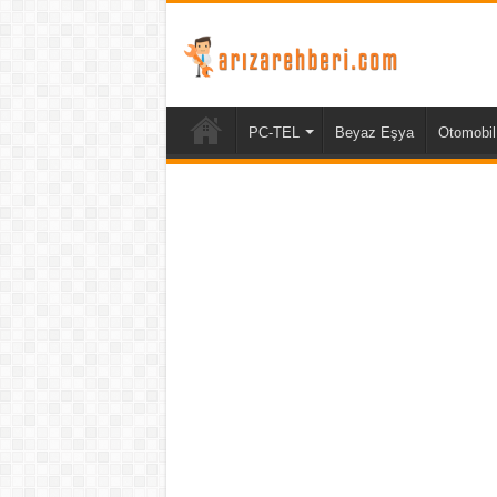
PC-TEL
Beyaz Eşya
Otomobil