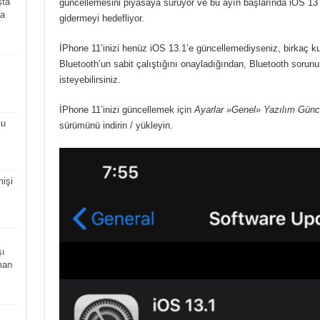
şta
güncellemesini piyasaya sürüyor ve bu ayın başlarında iOS 13 
da
gidermeyi hedefliyor.
İPhone 11’inizi henüz iOS 13.1’e güncellemediyseniz, birkaç ku
Bluetooth’un sabit çalıştığını onayladığından, Bluetooth soru
isteyebilirsiniz.
İPhone 11’inizi güncellemek için
Ayarlar »Genel» Yazılım Günc
lu
sürümünü indirin / yükleyin.
işi
şı
man