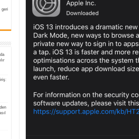
 geri
nda
lır
riş:
den
asıl