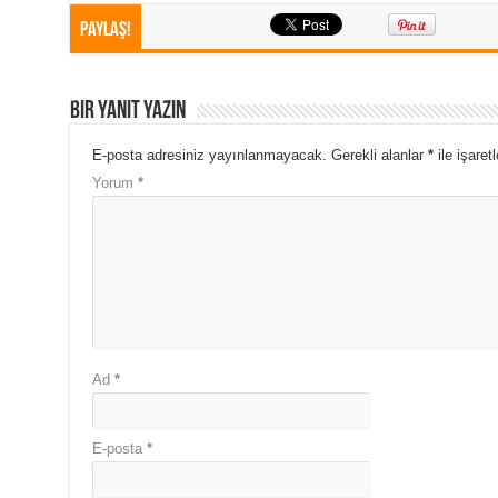
Paylaş!
Bir yanıt yazın
E-posta adresiniz yayınlanmayacak.
Gerekli alanlar
*
ile işaret
Yorum
*
Ad
*
E-posta
*