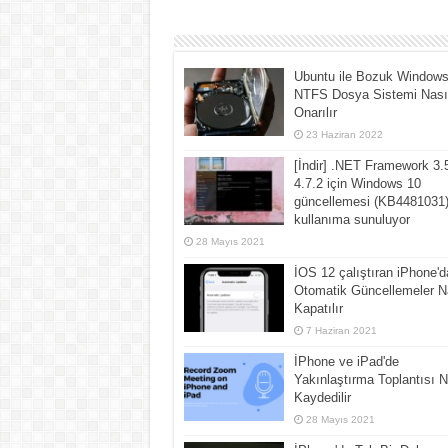
Ubuntu ile Bozuk Window
NTFS Dosya Sistemi Nası
Onarılır
23 Haziran 2022
[İndir] .NET Framework 3.
4.7.2 için Windows 10
güncellemesi (KB4481031
kullanıma sunuluyor
28 Mayıs 2021
İOS 12 çalıştıran iPhone'd
Otomatik Güncellemeler N
Kapatılır
7 Haziran 2021
İPhone ve iPad'de
Yakınlaştırma Toplantısı N
Kaydedilir
28 Mayıs 2021