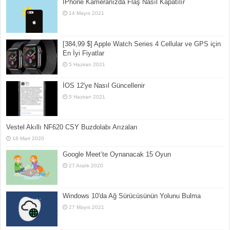
İPhone Kameranızda Flaş Nasıl Kapatılır
14 Mayıs 2021
[384,99 $] Apple Watch Series 4 Cellular ve GPS için
En İyi Fiyatlar
5 Haziran 2021
İOS 12'ye Nasıl Güncellenir
5 Haziran 2021
Vestel Akıllı NF620 CSY Buzdolabı Arızaları
18 Mart 2020
Google Meet’te Oynanacak 15 Oyun
27 Aralık 2020
Windows 10'da Ağ Sürücüsünün Yolunu Bulma
27 Mayıs 2021