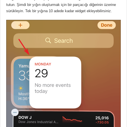
tutun. Şimdi bir yığın oluşturmak için bir parçacığı diğerinin üzerine
sürükleyin. Tek bir yığına 10 adede kadar widget ekleyebilirsiniz.