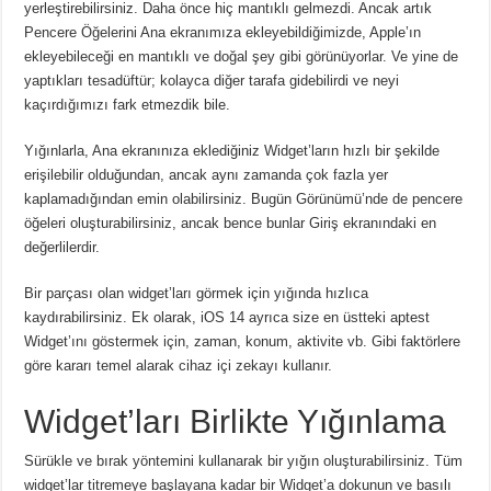
yerleştirebilirsiniz. Daha önce hiç mantıklı gelmezdi. Ancak artık
Pencere Öğelerini Ana ekranımıza ekleyebildiğimizde, Apple’ın
ekleyebileceği en mantıklı ve doğal şey gibi görünüyorlar. Ve yine de
yaptıkları tesadüftür; kolayca diğer tarafa gidebilirdi ve neyi
kaçırdığımızı fark etmezdik bile.
Yığınlarla, Ana ekranınıza eklediğiniz Widget’ların hızlı bir şekilde
erişilebilir olduğundan, ancak aynı zamanda çok fazla yer
kaplamadığından emin olabilirsiniz. Bugün Görünümü’nde de pencere
öğeleri oluşturabilirsiniz, ancak bence bunlar Giriş ekranındaki en
değerlilerdir.
Bir parçası olan widget’ları görmek için yığında hızlıca
kaydırabilirsiniz. Ek olarak, iOS 14 ayrıca size en üstteki aptest
Widget’ını göstermek için, zaman, konum, aktivite vb. Gibi faktörlere
göre kararı temel alarak cihaz içi zekayı kullanır.
Widget’ları Birlikte Yığınlama
Sürükle ve bırak yöntemini kullanarak bir yığın oluşturabilirsiniz. Tüm
widget’lar titremeye başlayana kadar bir Widget’a dokunun ve basılı