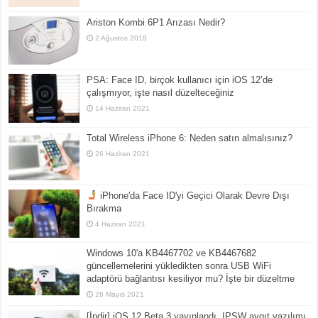
Ariston Kombi 6P1 Arızası Nedir?
2 Ağustos 2018
PSA: Face ID, birçok kullanıcı için iOS 12’de
çalışmıyor, işte nasıl düzelteceğiniz
14 Haziran 2021
Total Wireless iPhone 6: Neden satın almalısınız?
26 Haziran 2021
iPhone'da Face ID'yi Geçici Olarak Devre Dışı
Bırakma
4 Haziran 2021
Windows 10'a KB4467702 ve KB4467682
güncellemelerini yükledikten sonra USB WiFi
adaptörü bağlantısı kesiliyor mu? İşte bir düzeltme
28 Mayıs 2021
[İndir] iOS 12 Beta 3 yayınlandı, IPSW aygıt yazılımı