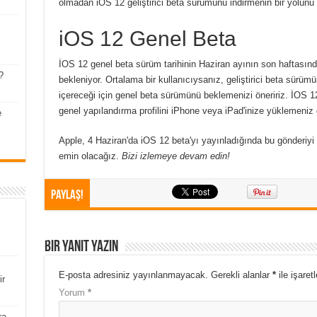
olmadan iOS 12 geliştirici beta sürümünü indirmenin bir yolunu (g
iOS 12 Genel Beta
İOS 12 genel beta sürüm tarihinin Haziran ayının son haftas
?
bekleniyor. Ortalama bir kullanıcıysanız, geliştirici beta sürüm
içereceği için genel beta sürümünü beklemenizi öneririz. İOS 
genel yapılandırma profilini iPhone veya iPad'inize yüklemeniz 
e
Apple, 4 Haziran'da iOS 12 beta'yı yayınladığında bu gönderiyi 
emin olacağız.
Bizi izlemeye devam edin!
Paylaş!
Bir yanıt yazın
E-posta adresiniz yayınlanmayacak.
Gerekli alanlar
*
ile işaret
ir
Yorum
*
ra