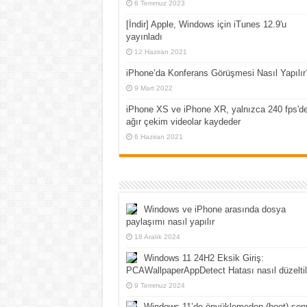
6 Temmuz 2023
[İndir] Apple, Windows için iTunes 12.9'u
yayınladı
12 Haziran 2021
iPhone’da Konferans Görüşmesi Nasıl Yapılır
9 Mart 2022
iPhone XS ve iPhone XR, yalnızca 240 fps'd
ağır çekim videolar kaydeder
6 Haziran 2021
Windows ve iPhone arasında dosya
paylaşımı nasıl yapılır
18 Aralık 2024
Windows 11 24H2 Eksik Giriş:
PCAWallpaperAppDetect Hatası nasıl düzeltil
9 Temmuz 2024
Windows 11’de önyüklemeden (boot) son