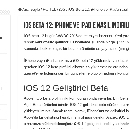
Ana Sayfa
/
PC-TEL
/
iOS
/
iOS Beta 12: iPhone ve iPad'e nasıl in
iOS Beta 12: iPhone ve iPad'e nasıl indiri
İOS beta 12 bugün WWDC 2018'de resmiyet kazandı. Yeni yazı
m
birçok yeni özellik getiriyor. Güncelleme şu anda bir geliştiric
sonunda, herkese açık bir beta sürümünün de yayınlandığını gör
İPhone veya iPad cihazınıza iOS beta 12 yüklemek, yapılacak e
gereken iOS 12 beta profilini cihazınıza yüklemek ve ardından
güncelleme
bölümünden bir güncelleme olup olmadığını kontrol 
iOS 12 Geliştirici Beta
ıl
Apple, iOS beta profilini iki konfigürasyonda yayınlar. Biri Geliş
Açık Beta sürümleri içindir. İOS 12 geliştirici beta sürümü şu
a
yükleyebilirsiniz. Ancak resmi olarak, iPhone'unuza geliştirici b
Apple'da bir geliştirici hesabınızın olması gerekir. Ancak, iOS 12
cihazınıza yükleyebileceğiniz iOS 12 geliştirici profili yapıland