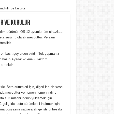
dirilir ve kurulur
lir ve kurulur
lım sürümü, iOS 12 uyumlu tüm cihazlara
i beta sürümü olarak mevcuttur. Ve ayın
ebiliriz.
n basit şeylerden biridir. Tek yapmanız
 cihazın
Ayarlar »Genel» Yazılım
etmektir.
tirici Beta sürümleri için, diğeri ise Herkese
 anda mevcuttur ve hemen hemen indirip
eta sürümlerini indirip yüklemek için
 geliştirici beta sürümlerini indirmek için
ırma dosyasını sağlayarak geliştirici hesabı