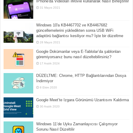
İPhone'da Videoları iMovie kullanarak Nasıl Birleştirilir
31 Mayıs 2021
Windows 10'a KB4467702 ve KB4467682
güncellemelerini yükledikten sonra USB WiFi
adaptörü bağlantısı kesiliyor mu? İşte bir düzeltme
28 Mayıs 2021
Google Dokümanlar veya E-Tablolar’da şablonları
göremiyorsanız bunu nasıl düzeltebilirsiniz?
17 Aralık 2024
DÜZELTME: Chrome, HTTP Bağlantılarından Dosya
İndirmiyor
8 Ekim 2020
Google Meet’te Izgara Görünümü Uzantısını Kaldırma
30 Aralık 2020
Windows 11’de Uyku Zamanlayıcısı Çalışmıyor
Sorunu Nasıl Düzeltilir