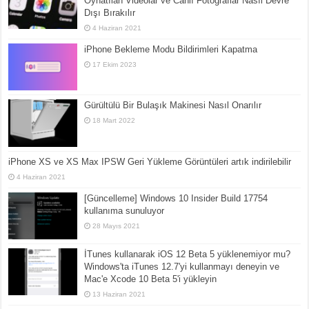
Oynatılan Videolar ve Canlı Fotoğraflar Nasıl Devre
Dışı Bırakılır
4 Haziran 2021
iPhone Bekleme Modu Bildirimleri Kapatma
17 Ekim 2023
Gürültülü Bir Bulaşık Makinesi Nasıl Onarılır
18 Mart 2022
iPhone XS ve XS Max IPSW Geri Yükleme Görüntüleri artık indirilebilir
4 Haziran 2021
[Güncelleme] Windows 10 Insider Build 17754
kullanıma sunuluyor
28 Mayıs 2021
İTunes kullanarak iOS 12 Beta 5 yüklenemiyor mu?
Windows'ta iTunes 12.7'yi kullanmayı deneyin ve
Mac'e Xcode 10 Beta 5'i yükleyin
13 Haziran 2021