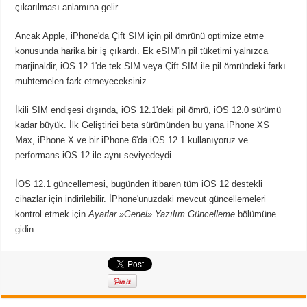
çıkarılması anlamına gelir.
Ancak Apple, iPhone'da Çift SIM için pil ömrünü optimize etme
konusunda harika bir iş çıkardı. Ek eSIM'in pil tüketimi yalnızca
marjinaldir, iOS 12.1'de tek SIM veya Çift SIM ile pil ömründeki farkı
muhtemelen fark etmeyeceksiniz.
İkili SIM endişesi dışında, iOS 12.1'deki pil ömrü, iOS 12.0 sürümü
kadar büyük. İlk Geliştirici beta sürümünden bu yana iPhone XS
Max, iPhone X ve bir iPhone 6'da iOS 12.1 kullanıyoruz ve
performans iOS 12 ile aynı seviyedeydi.
İOS 12.1 güncellemesi, bugünden itibaren tüm iOS 12 destekli
cihazlar için indirilebilir. İPhone'unuzdaki mevcut güncellemeleri
kontrol etmek için
Ayarlar »Genel» Yazılım Güncelleme
bölümüne
gidin.