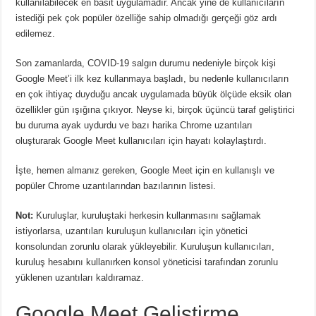
kullanılabilecek en basit uygulamadır.
Ancak yine de kullanıcıların
istediği pek çok popüler özelliğe sahip olmadığı gerçeği göz ardı
edilemez.
Son zamanlarda, COVID-19 salgın durumu nedeniyle birçok kişi
Google Meet’i ilk kez kullanmaya başladı, bu nedenle kullanıcıların
en çok ihtiyaç duyduğu ancak uygulamada büyük ölçüde eksik olan
özellikler gün ışığına çıkıyor.
Neyse ki, birçok üçüncü taraf geliştirici
bu duruma ayak uydurdu ve bazı harika Chrome uzantıları
oluşturarak Google Meet kullanıcıları için hayatı kolaylaştırdı.
İşte, hemen almanız gereken, Google Meet için en kullanışlı ve
popüler Chrome uzantılarından bazılarının listesi.
Not:
Kuruluşlar, kuruluştaki herkesin kullanmasını sağlamak
istiyorlarsa, uzantıları kuruluşun kullanıcıları için yönetici
konsolundan zorunlu olarak yükleyebilir.
Kuruluşun kullanıcıları,
kuruluş hesabını kullanırken konsol yöneticisi tarafından zorunlu
yüklenen uzantıları kaldıramaz.
Google Meet Geliştirme