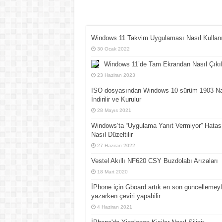
Windows 11 Takvim Uygulaması Nasıl Kullanı
30 Ocak 2022
Windows 11’de Tam Ekrandan Nasıl Çıkıl
23 Haziran 2023
ISO dosyasından Windows 10 sürüm 1903 Na
İndirilir ve Kurulur
28 Mayıs 2021
Windows’ta “Uygulama Yanıt Vermiyor” Hatas
Nasıl Düzeltilir
27 Haziran 2022
Vestel Akıllı NF620 CSY Buzdolabı Arızaları
18 Mart 2020
İPhone için Gboard artık en son güncellemey
yazarken çeviri yapabilir
4 Haziran 2021