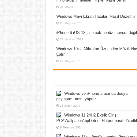
İPhone'da Yinelenen Kişiler Nasıl Silinir
31 Mayıs 2021
Windows Mavi Ekran Hataları Nasıl Düzeltilir
28 Mayıs 2021
iPhone 6 iOS 12 jailbreak henüz mevcut değil
23 Haziran 2021
Windows 10'da Mikrofon Üzerinden Müzik Nas
Çalınır
22 Mayıs 2021
Windows ve iPhone arasında dosya
paylaşımı nasıl yapılır
18 Aralık 2024
Windows 11 24H2 Eksik Giriş:
PCAWallpaperAppDetect Hatası nasıl düzeltil
9 Temmuz 2024
Windows 11’de önyüklemeden (boot) son