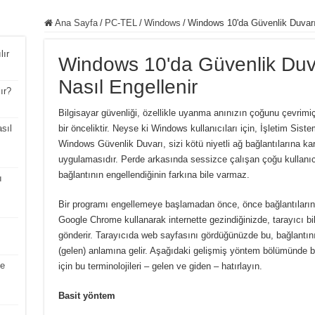
Ana Sayfa
/
PC-TEL
/
Windows
/
Windows 10'da Güvenlik Duvarı
lır
Windows 10'da Güvenlik Duv
Nasıl Engellenir
ır?
Bilgisayar güvenliği, özellikle uyanma anınızın çoğunu çevrimiçi 
sıl
bir önceliktir. Neyse ki Windows kullanıcıları için, İşletim Sist
Windows Güvenlik Duvarı, sizi kötü niyetli ağ bağlantılarına ka
uygulamasıdır. Perde arkasında sessizce çalışan çoğu kullanıc
bağlantının engellendiğinin farkına bile varmaz.
ı
Bir programı engellemeye başlamadan önce, önce bağlantıların 
Google Chrome kullanarak internette gezindiğinizde, tarayıcı bil
gönderir. Tarayıcıda web sayfasını gördüğünüzde bu, bağlantının
(gelen) anlamına gelir. Aşağıdaki gelişmiş yöntem bölümünde b
le
için bu terminolojileri – gelen ve giden – hatırlayın.
Basit yöntem