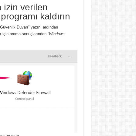
izin verilen
 programı kaldırın
Güvenlik Duvarı” yazın, ardından
ek için arama sonuçlarından
“Windows
ın ve açın