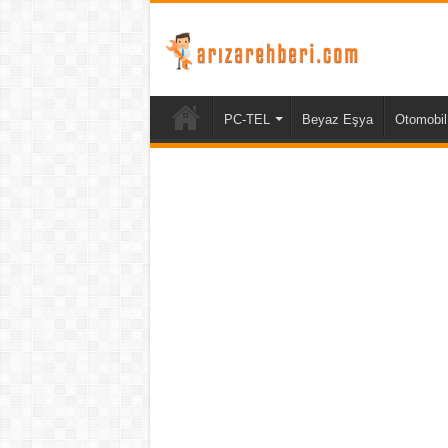
PC-TEL
Beyaz Eşya
Otomobil