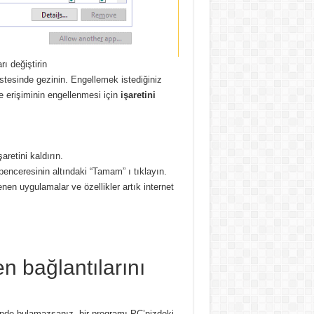
ı değiştirin
stesinde gezinin. Engellemek istediğiniz
 erişiminin engellenmesi için
işaretini
retini kaldırın.
 penceresinin altındaki “Tamam” ı tıklayın.
en uygulamalar ve özellikler artık internet
n bağlantılarını
sinde bulamazsanız, bir programı PC’nizdeki