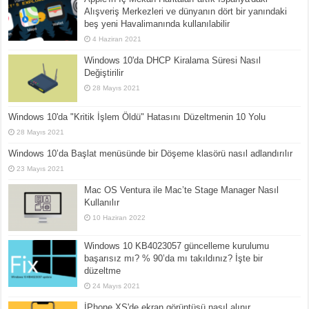
Alışveriş Merkezleri ve dünyanın dört bir yanındaki
beş yeni Havalimanında kullanılabilir
4 Haziran 2021
Windows 10'da DHCP Kiralama Süresi Nasıl
Değiştirilir
28 Mayıs 2021
Windows 10'da "Kritik İşlem Öldü" Hatasını Düzeltmenin 10 Yolu
28 Mayıs 2021
Windows 10’da Başlat menüsünde bir Döşeme klasörü nasıl adlandırılır
23 Mayıs 2021
Mac OS Ventura ile Mac’te Stage Manager Nasıl
Kullanılır
10 Haziran 2022
Windows 10 KB4023057 güncelleme kurulumu
başarısız mı? % 90’da mı takıldınız? İşte bir
düzeltme
24 Mayıs 2021
İPhone XS'de ekran görüntüsü nasıl alınır