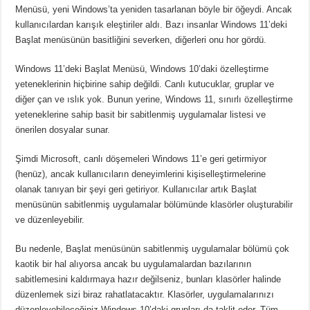
Menüsü, yeni Windows’ta yeniden tasarlanan böyle bir öğeydi.
Ancak
kullanıcılardan karışık eleştiriler aldı.
Bazı insanlar Windows 11’deki
Başlat menüsünün basitliğini severken, diğerleri onu hor gördü.
Windows 11’deki Başlat Menüsü, Windows 10’daki özelleştirme
yeteneklerinin hiçbirine sahip değildi. Canlı kutucuklar, gruplar ve
diğer çan ve ıslık yok.
Bunun yerine, Windows 11, sınırlı özelleştirme
yeteneklerine sahip basit bir sabitlenmiş uygulamalar listesi ve
önerilen dosyalar sunar.
Şimdi Microsoft, canlı döşemeleri Windows 11’e geri getirmiyor
(henüz), ancak kullanıcıların deneyimlerini kişiselleştirmelerine
olanak tanıyan bir şeyi geri getiriyor.
Kullanıcılar artık Başlat
menüsünün sabitlenmiş uygulamalar bölümünde klasörler oluşturabilir
ve düzenleyebilir.
Bu nedenle, Başlat menüsünün sabitlenmiş uygulamalar bölümü çok
kaotik bir hal alıyorsa ancak bu uygulamalardan bazılarının
sabitlemesini kaldırmaya hazır değilseniz, bunları klasörler halinde
düzenlemek sizi biraz rahatlatacaktır.
Klasörler, uygulamalarınızı
düzenleyebileceğiniz Windows 10’daki grupları da taklit eder.
Tüm