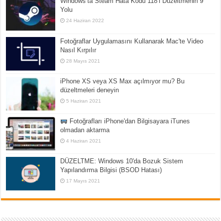
Windows’ta Steam Hata Kodu 118’i Düzeltmenin 9
Yolu
24 Haziran 2022
Fotoğraflar Uygulamasını Kullanarak Mac'te Video
Nasıl Kırpılır
28 Mayıs 2021
iPhone XS veya XS Max açılmıyor mu? Bu
düzeltmeleri deneyin
5 Haziran 2021
Fotoğrafları iPhone'dan Bilgisayara iTunes
olmadan aktarma
4 Haziran 2021
DÜZELTME: Windows 10'da Bozuk Sistem
Yapılandırma Bilgisi (BSOD Hatası)
17 Mayıs 2021