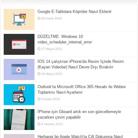
Google E-Tablolara Köprüler Nasıl Eklenir
26 Aralık 2020
DÜZELTME: Windows 10
video_scheduler_internal_error
17 Mayıs 2021
İOS 14 çalıştıran iPhone'da Resim İçinde Resim
(Kayan Videolar) Nasıl Devre Dışı Bırakılır
28 Mayıs 2021
Outlook’ta Microsoft Office 365 Hesabı ile Webex
Toplantısı Nasıl Ayarlanır
4 Aralık 2020
İPhone için Gboard artık en son güncellemeyle
yazarken çeviri yapabilir
4 Haziran 2021
Herhangi bir Apple Watch’ta Çift Dokunma Nasıl