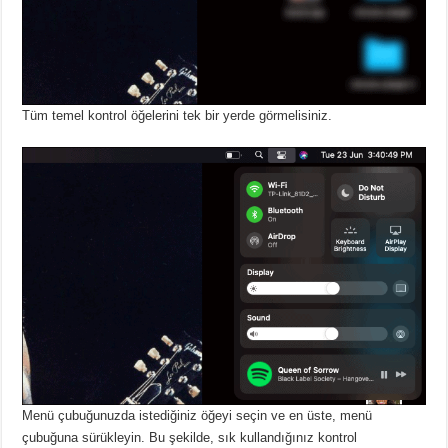
Tüm temel kontrol öğelerini tek bir yerde görmelisiniz.
Menü çubuğunuzda istediğiniz öğeyi seçin ve en üste, menü
çubuğuna sürükleyin. Bu şekilde, sık kullandığınız kontrol