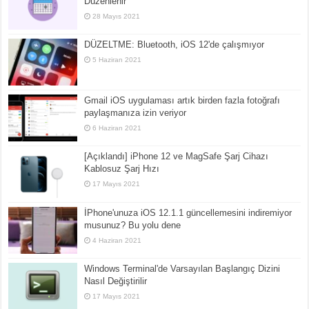
Düzenlenir
28 Mayıs 2021
DÜZELTME: Bluetooth, iOS 12'de çalışmıyor
5 Haziran 2021
Gmail iOS uygulaması artık birden fazla fotoğrafı
paylaşmanıza izin veriyor
6 Haziran 2021
[Açıklandı] iPhone 12 ve MagSafe Şarj Cihazı
Kablosuz Şarj Hızı
17 Mayıs 2021
İPhone'unuza iOS 12.1.1 güncellemesini indiremiyor
musunuz? Bu yolu dene
4 Haziran 2021
Windows Terminal'de Varsayılan Başlangıç Dizini
Nasıl Değiştirilir
17 Mayıs 2021