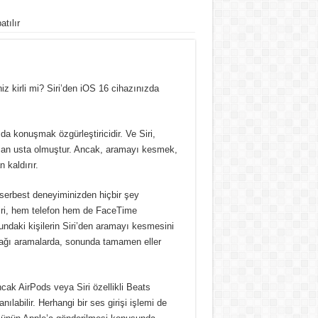
tılır
iz kirli mi?
Siri’den iOS 16 cihazınızda
zda konuşmak özgürleştiricidir.
Ve Siri,
an usta olmuştur.
Ancak, aramayı kesmek,
 kaldırır.
r serbest deneyiminizden hiçbir şey
iri, hem telefon hem de FaceTime
ndaki kişilerin Siri’den aramayı kesmesini
ğı aramalarda, sonunda tamamen eller
cak AirPods veya Siri özellikli Beats
nılabilir.
Herhangi bir ses girişi işlemi de