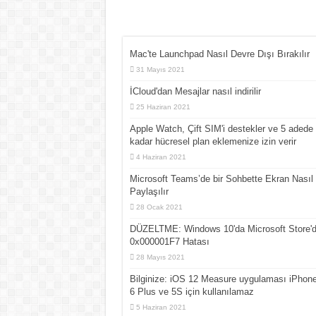
Mac'te Launchpad Nasıl Devre Dışı Bırakılır
31 Mayıs 2021
İCloud'dan Mesajlar nasıl indirilir
25 Haziran 2021
Apple Watch, Çift SIM'i destekler ve 5 adede
kadar hücresel plan eklemenize izin verir
4 Haziran 2021
Microsoft Teams’de bir Sohbette Ekran Nasıl
Paylaşılır
28 Ocak 2021
DÜZELTME: Windows 10'da Microsoft Store'
0x000001F7 Hatası
28 Mayıs 2021
Bilginize: iOS 12 Measure uygulaması iPhone
6 Plus ve 5S için kullanılamaz
5 Haziran 2021