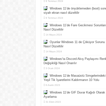
9 Temmuz 2024
Windows 11’de önyüklemeden (boot) son
siyah ekran nasıl düzeltilir
9 Temmuz 2024
Windows 11’de Fare Gecikmesi Sorunları
Nasıl Düzeltilir
14 Mayıs 2024
Oyunlar Windows 11 de Çöküyor Sorunu
Nasıl Düzeltilir
14 Mayıs 2024
Windows’ta Discord Akış Paylaşımı Ren
Değişikliği Nasıl Onarılır
3 Ocak 2024
Windows 11’de Masaüstü Simgelerindeki
Yeşil Tik İşaretlerini Kaldırmanın 10 Yolu
6 Aralık 2023
Windows 11’de GIF Duvar Kağıdı Olarak
Ayarlama
31 Ekim 2023