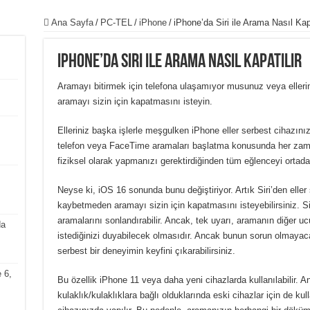
Ana Sayfa
/
PC-TEL
/
iPhone
/
iPhone’da Siri ile Arama Nasıl Kapa
iPhone’da Siri ile Arama Nasıl Kapatılır
Aramayı bitirmek için telefona ulaşamıyor musunuz veya ellerin
aramayı sizin için kapatmasını isteyin.
Elleriniz başka işlerle meşgulken iPhone eller serbest cihazını
telefon veya FaceTime aramaları başlatma konusunda her zam
fiziksel olarak yapmanızı gerektirdiğinden tüm eğlenceyi ortadan
Neyse ki, iOS 16 sonunda bunu değiştiriyor.
Artık Siri’den elle
kaybetmeden aramayı sizin için kapatmasını isteyebilirsiniz.
S
aramalarını sonlandırabilir.
Ancak, tek uyarı, aramanın diğer ucu
da
istediğinizi duyabilecek olmasıdır.
Ancak bunun sorun olmayaca
serbest bir deneyimin keyfini çıkarabilirsiniz.
 6,
Bu özellik iPhone 11 veya daha yeni cihazlarda kullanılabilir.
An
kulaklık/kulaklıklara bağlı olduklarında eski cihazlar için de kulla