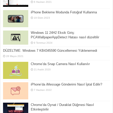
6 Haziran 2021
iPhone Bekleme Modunda Fotoğraf Kullanma
19 Ekim 2023
Windows 11 24H2 Eksik Giriş:
PCAWallpaperAppDetect Hatası nasıl düzeltilir
9 Temmuz 2024
DÜZELTME: Windows 7 KB4345590 Güncellemesi Yüklenemedi
28 Mayıs 2021
Chrome’da Snap Camera Nasıl Kullanılır
21 Aralık 2020
iPhone’da iMessage Gönderimi Nasıl İptal Edilir?
7 Haziran 2022
Chrome’da Oynat / Duraklat Düğmesi Nasıl
Etkinleştirilir