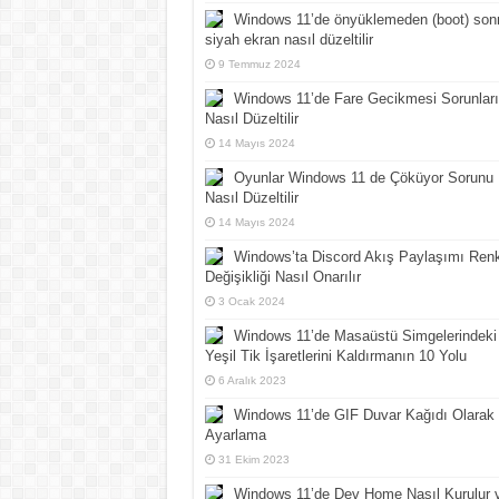
Windows 11’de önyüklemeden (boot) son
siyah ekran nasıl düzeltilir
9 Temmuz 2024
Windows 11’de Fare Gecikmesi Sorunları
Nasıl Düzeltilir
14 Mayıs 2024
Oyunlar Windows 11 de Çöküyor Sorunu
Nasıl Düzeltilir
14 Mayıs 2024
Windows’ta Discord Akış Paylaşımı Ren
Değişikliği Nasıl Onarılır
3 Ocak 2024
Windows 11’de Masaüstü Simgelerindeki
Yeşil Tik İşaretlerini Kaldırmanın 10 Yolu
6 Aralık 2023
Windows 11’de GIF Duvar Kağıdı Olarak
Ayarlama
31 Ekim 2023
Windows 11’de Dev Home Nasıl Kurulur 