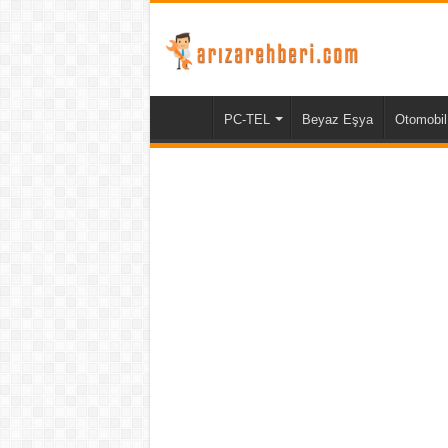
PC-TEL
Beyaz Eşya
Otomobil