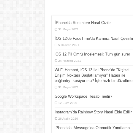
İPhone'da Resimlere Nasıl Çizilir
31 Mayıs 2021
İOS 12'de FaceTime'da Kamera Nasıl Çevirili
5 Haziran 2021
iOS 12 Pil Ömrü İncelemesi: Tüm gün sürer
24 Haziran 2021
Wi-Fi Hotspot, iOS 13 ile iPhone'da "Kişisel
Erişim Noktası Başlatılamıyor" Hatası ile
bağlantıyı kesiyor mu? İşte hızlı bir düzeltme
31 Mayıs 2021
Google Workspace Hesabı nedir?
12 Ekim 2020
Instagram’da Rainbow Story Nasıl Elde Edilir
26 Aralık 2020
iPhone’da iMessage’da Otomatik Yanıtlama