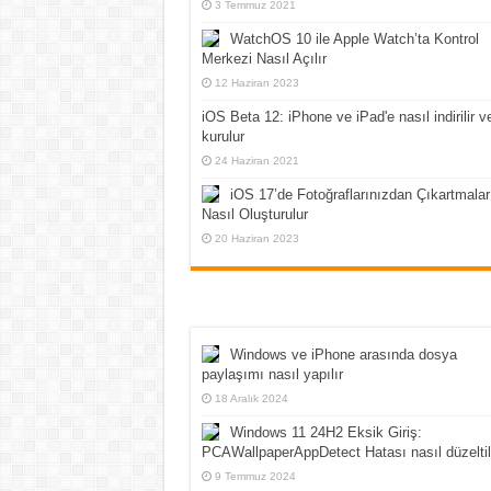
3 Temmuz 2021
WatchOS 10 ile Apple Watch’ta Kontrol
Merkezi Nasıl Açılır
12 Haziran 2023
iOS Beta 12: iPhone ve iPad'e nasıl indirilir v
kurulur
24 Haziran 2021
iOS 17’de Fotoğraflarınızdan Çıkartmalar
Nasıl Oluşturulur
20 Haziran 2023
Windows ve iPhone arasında dosya
paylaşımı nasıl yapılır
18 Aralık 2024
Windows 11 24H2 Eksik Giriş:
PCAWallpaperAppDetect Hatası nasıl düzeltil
9 Temmuz 2024