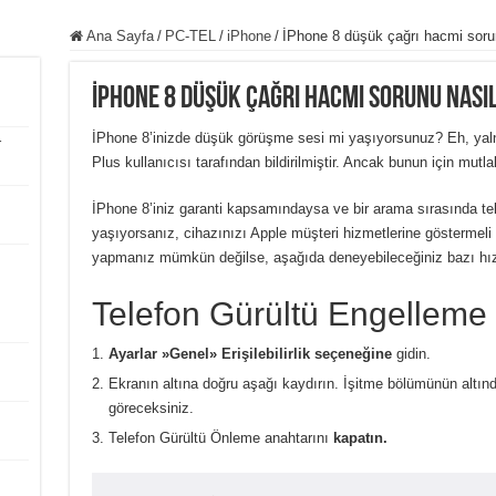
Ana Sayfa
/
PC-TEL
/
iPhone
/
İPhone 8 düşük çağrı hacmi sorunu
İPhone 8 düşük çağrı hacmi sorunu nasıl
İPhone 8’inizde düşük görüşme sesi mi yaşıyorsunuz? Eh, yalnı
r
Plus kullanıcısı tarafından bildirilmiştir. Ancak bunun için mutl
İPhone 8’iniz garanti kapsamındaysa ve bir arama sırasında te
yaşıyorsanız, cihazınızı Apple müşteri hizmetlerine göstermeli 
yapmanız mümkün değilse, aşağıda deneyebileceğiniz bazı hızlı
Telefon Gürültü Engelleme ö
Ayarlar »Genel» Erişilebilirlik seçeneğine
gidin.
Ekranın altına doğru aşağı kaydırın. İşitme bölümünün altın
göreceksiniz.
Telefon Gürültü Önleme anahtarını
kapatın.