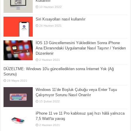
Kullanılır
10 Haziran 2022
Siri Kısayolları nasıl kullanılır
24 Haziran 2021
İOS 13 Güncellemesini Yükledikten Sonra iPhone
Ana Ekranındaki Uygulamalar Nasıl Taşınır / Yeniden
Düzenlenir
2 Haziran 2021
DÜZELTME: Windows 10'u güncelledikten sonra İnternet Yok (Ağ
Sorunu)
28 Mayıs 2021
Windows 11’de Boşluk Çubuğu veya Enter Tuşu
Çalışmıyor Sorunu Nasıl Onarılır
15 Şubat 2022
iPhone 11 ve 11 Pro kablosuz şarj hızı hâlâ yalnızca
7,5 Watt'ta yavaş
2 Haziran 2021