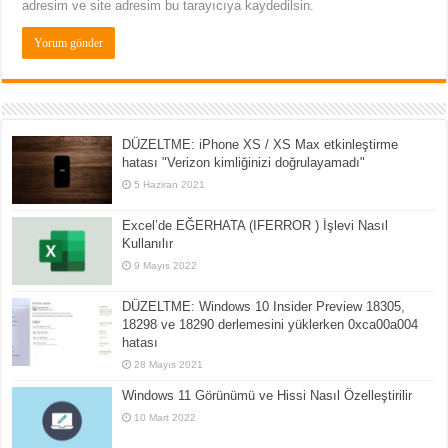
adresim ve site adresim bu tarayıcıya kaydedilsin.
DÜZELTME: iPhone XS / XS Max etkinleştirme
hatası "Verizon kimliğinizi doğrulayamadı"
5 Haziran 2021
Excel’de EĞERHATA (IFERROR ) İşlevi Nasıl
Kullanılır
9 Mayıs 2022
DÜZELTME: Windows 10 Insider Preview 18305,
18298 ve 18290 derlemesini yüklerken 0xca00a004
hatası
28 Mayıs 2021
Windows 11 Görünümü ve Hissi Nasıl Özelleştirilir
10 Mart 2022