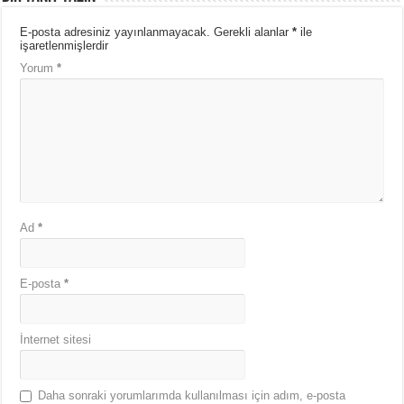
E-posta adresiniz yayınlanmayacak.
Gerekli alanlar
*
ile
işaretlenmişlerdir
Yorum
*
Ad
*
E-posta
*
İnternet sitesi
Daha sonraki yorumlarımda kullanılması için adım, e-posta