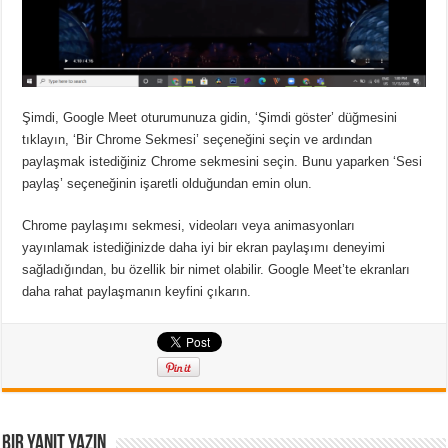
Şimdi, Google Meet oturumunuza gidin, ‘Şimdi göster’ düğmesini
tıklayın, ‘Bir Chrome Sekmesi’ seçeneğini seçin ve ardından
paylaşmak istediğiniz Chrome sekmesini seçin.
Bunu yaparken ‘Sesi
paylaş’ seçeneğinin işaretli olduğundan emin olun.
Chrome paylaşımı sekmesi, videoları veya animasyonları
yayınlamak istediğinizde daha iyi bir ekran paylaşımı deneyimi
sağladığından, bu özellik bir nimet olabilir.
Google Meet’te ekranları
daha rahat paylaşmanın keyfini çıkarın.
Bir yanıt yazın