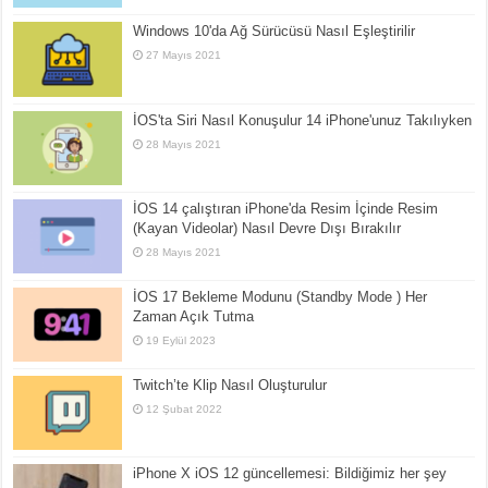
Windows 10'da Ağ Sürücüsü Nasıl Eşleştirilir
27 Mayıs 2021
İOS'ta Siri Nasıl Konuşulur 14 iPhone'unuz Takılıyken
28 Mayıs 2021
İOS 14 çalıştıran iPhone'da Resim İçinde Resim
(Kayan Videolar) Nasıl Devre Dışı Bırakılır
28 Mayıs 2021
İOS 17 Bekleme Modunu (Standby Mode ) Her
Zaman Açık Tutma
19 Eylül 2023
Twitch’te Klip Nasıl Oluşturulur
12 Şubat 2022
iPhone X iOS 12 güncellemesi: Bildiğimiz her şey