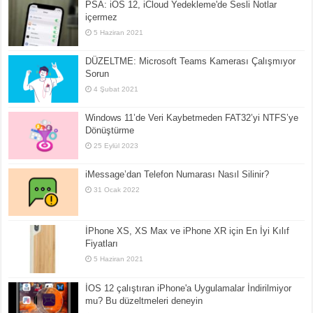
PSA: iOS 12, iCloud Yedekleme'de Sesli Notlar
içermez
5 Haziran 2021
DÜZELTME: Microsoft Teams Kamerası Çalışmıyor
Sorun
4 Şubat 2021
Windows 11’de Veri Kaybetmeden FAT32’yi NTFS’ye
Dönüştürme
25 Eylül 2023
iMessage’dan Telefon Numarası Nasıl Silinir?
31 Ocak 2022
İPhone XS, XS Max ve iPhone XR için En İyi Kılıf
Fiyatları
5 Haziran 2021
İOS 12 çalıştıran iPhone'a Uygulamalar İndirilmiyor
mu? Bu düzeltmeleri deneyin