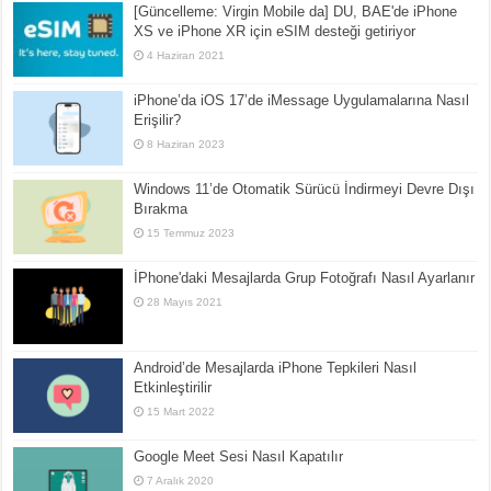
[Güncelleme: Virgin Mobile da] DU, BAE'de iPhone
XS ve iPhone XR için eSIM desteği getiriyor
4 Haziran 2021
iPhone’da iOS 17’de iMessage Uygulamalarına Nasıl
Erişilir?
8 Haziran 2023
Windows 11’de Otomatik Sürücü İndirmeyi Devre Dışı
Bırakma
15 Temmuz 2023
İPhone'daki Mesajlarda Grup Fotoğrafı Nasıl Ayarlanır
28 Mayıs 2021
Android’de Mesajlarda iPhone Tepkileri Nasıl
Etkinleştirilir
15 Mart 2022
Google Meet Sesi Nasıl Kapatılır
7 Aralık 2020