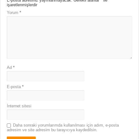
E-posta adresiniz yayınlanmayacak.
Gerekli alanlar
*
ile
işaretlenmişlerdir
Yorum
*
Ad
*
E-posta
*
İnternet sitesi
Daha sonraki yorumlarımda kullanılması için adım, e-posta
adresim ve site adresim bu tarayıcıya kaydedilsin.