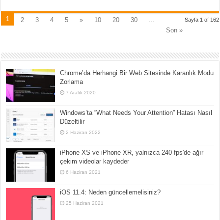
1
2
3
4
5
»
10
20
30
...
Sayfa 1 of 162
Son »
Chrome’da Herhangi Bir Web Sitesinde Karanlık Modu
Zorlama
7 Aralık 2020
Windows’ta “What Needs Your Attention” Hatası Nasıl
Düzeltilir
2 Haziran 2022
iPhone XS ve iPhone XR, yalnızca 240 fps'de ağır
çekim videolar kaydeder
6 Haziran 2021
iOS 11.4: Neden güncellemelisiniz?
25 Haziran 2021