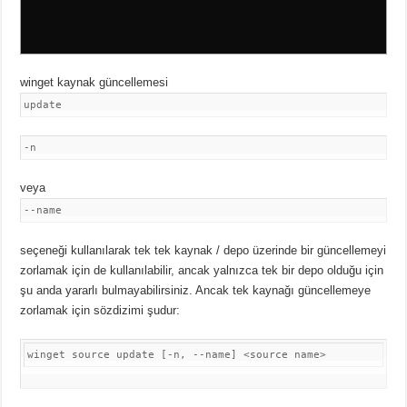
winget kaynak güncellemesi
update
-n
veya
--name
seçeneği kullanılarak tek tek kaynak / depo üzerinde bir güncellemeyi
zorlamak için de kullanılabilir, ancak yalnızca tek bir depo olduğu için
şu anda yararlı bulmayabilirsiniz. Ancak tek kaynağı güncellemeye
zorlamak için sözdizimi şudur:
winget source update [-n, --name] <source name>