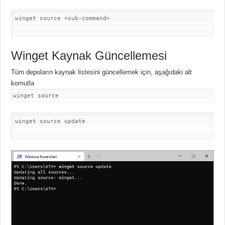
winget source <sub-command>
Winget Kaynak Güncellemesi
Tüm depoların kaynak listesini güncellemek için, aşağıdaki alt
komutla
winget source
winget source update