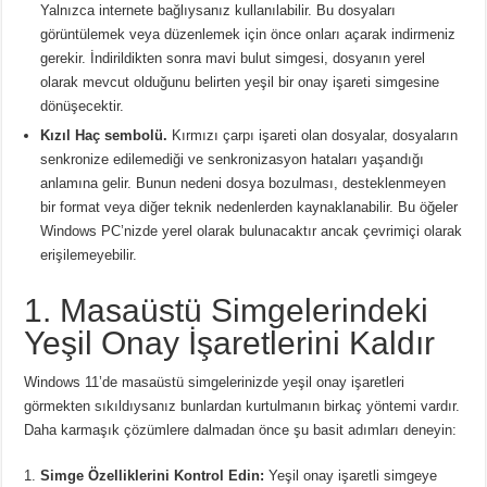
Yalnızca internete bağlıysanız kullanılabilir.
Bu dosyaları
görüntülemek veya düzenlemek için önce onları açarak indirmeniz
gerekir.
İndirildikten sonra mavi bulut simgesi, dosyanın yerel
olarak mevcut olduğunu belirten yeşil bir onay işareti simgesine
dönüşecektir.
Kızıl Haç sembolü.
Kırmızı çarpı işareti olan dosyalar, dosyaların
senkronize edilemediği ve senkronizasyon hataları yaşandığı
anlamına gelir.
Bunun nedeni dosya bozulması, desteklenmeyen
bir format veya diğer teknik nedenlerden kaynaklanabilir.
Bu öğeler
Windows PC’nizde yerel olarak bulunacaktır ancak çevrimiçi olarak
erişilemeyebilir.
1. Masaüstü Simgelerindeki
Yeşil Onay İşaretlerini Kaldır
Windows 11’de masaüstü simgelerinizde yeşil onay işaretleri
görmekten sıkıldıysanız bunlardan kurtulmanın birkaç yöntemi vardır.
Daha karmaşık çözümlere dalmadan önce şu basit adımları deneyin:
Simge Özelliklerini Kontrol Edin:
Yeşil onay işaretli simgeye