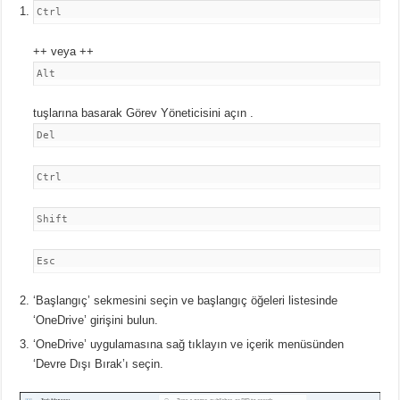
Ctrl
++
veya
++
Alt
tuşlarına
basarak Görev Yöneticisini
açın
.
Del
Ctrl
Shift
Esc
‘Başlangıç’ sekmesini seçin ve başlangıç ​​öğeleri listesinde
‘OneDrive’ girişini bulun.
‘OneDrive’ uygulamasına sağ tıklayın ve içerik menüsünden
‘Devre Dışı Bırak’ı seçin.