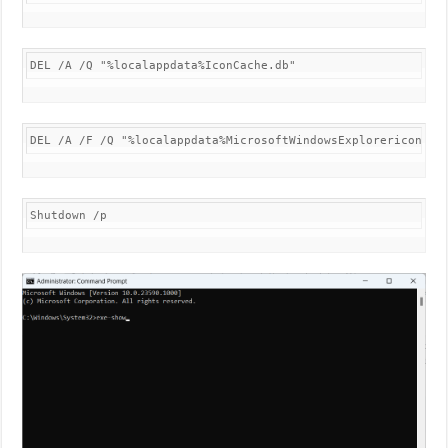
DEL /A /Q "%localappdata%IconCache.db"
DEL /A /F /Q "%localappdata%MicrosoftWindowsExplorericoncac
Shutdown /p