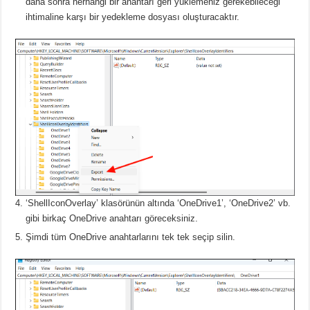
daha sonra herhangi bir anahtarı geri yüklemeniz gerekebileceği
ihtimaline karşı bir yedekleme dosyası oluşturacaktır.
‘ShellIconOverlay’ klasörünün altında ‘OneDrive1’, ‘OneDrive2’ vb.
gibi birkaç OneDrive anahtarı göreceksiniz.
Şimdi tüm OneDrive anahtarlarını tek tek seçip silin.