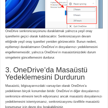
OneDrive senkronizasyonunu duraklatmak yalnızca yeşil onay
işaretlerini geçici olarak kaldıracaktır.
Senkronizasyon devam
ettiğinde yeşil onay işaretleri yeniden görünecektir.
Bunun nedeni,
eşitlemeyi duraklatmanın OneDrive’ın dosyalarınızı yedeklemesini
engellememesidir;
yalnızca OneDrive’ın masaüstünüzdeki durum
simgelerini güncellemesini durdurur.
3. OneDrive’da Masaüstü
Yedeklemesini Durdurun
Masaüstü, bilgisayarınızdaki varsayılan olarak OneDrive’a
yedeklenen birçok konumdan biridir.
OneDrive’ın diğer dosyalarınızı
senkronize etmesini tercih ediyorsanız ancak masaüstü dosyalarınızı
yedeklemesini istemiyorsanız, senkronizasyonu özellikle masaüstü
konumunuz için devre dışı bırakabilirsiniz.