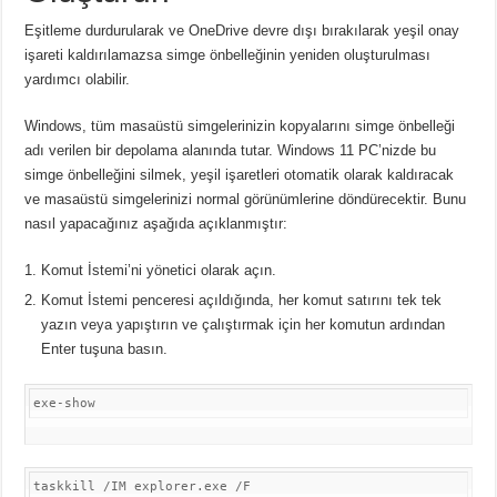
Eşitleme durdurularak ve OneDrive devre dışı bırakılarak yeşil onay
işareti kaldırılamazsa simge önbelleğinin yeniden oluşturulması
yardımcı olabilir.
Windows, tüm masaüstü simgelerinizin kopyalarını simge önbelleği
adı verilen bir depolama alanında tutar.
Windows 11 PC’nizde bu
simge önbelleğini silmek, yeşil işaretleri otomatik olarak kaldıracak
ve masaüstü simgelerinizi normal görünümlerine döndürecektir.
Bunu
nasıl yapacağınız aşağıda açıklanmıştır:
Komut İstemi’ni yönetici olarak açın.
Komut İstemi penceresi açıldığında, her komut satırını tek tek
yazın veya yapıştırın ve çalıştırmak için her komutun ardından
Enter tuşuna basın.
exe-show
taskkill /IM explorer.exe /F