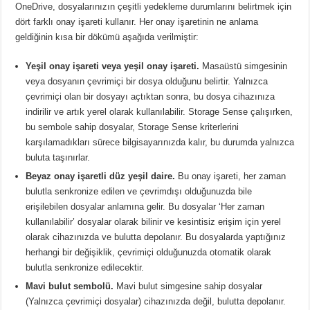
OneDrive, dosyalarınızın çeşitli yedekleme durumlarını belirtmek için
dört farklı onay işareti kullanır.
Her onay işaretinin ne anlama
geldiğinin kısa bir dökümü aşağıda verilmiştir:
Yeşil onay işareti veya yeşil onay işareti.
Masaüstü simgesinin
veya dosyanın çevrimiçi bir dosya olduğunu belirtir.
Yalnızca
çevrimiçi olan bir dosyayı açtıktan sonra, bu dosya cihazınıza
indirilir ve artık yerel olarak kullanılabilir.
Storage Sense çalışırken,
bu sembole sahip dosyalar, Storage Sense kriterlerini
karşılamadıkları sürece bilgisayarınızda kalır, bu durumda yalnızca
buluta taşınırlar.
Beyaz onay işaretli düz yeşil daire.
Bu onay işareti, her zaman
bulutla senkronize edilen ve çevrimdışı olduğunuzda bile
erişilebilen dosyalar anlamına gelir.
Bu dosyalar ‘Her zaman
kullanılabilir’ dosyalar olarak bilinir ve kesintisiz erişim için yerel
olarak cihazınızda ve bulutta depolanır.
Bu dosyalarda yaptığınız
herhangi bir değişiklik, çevrimiçi olduğunuzda otomatik olarak
bulutla senkronize edilecektir.
Mavi bulut sembolü.
Mavi bulut simgesine sahip dosyalar
(Yalnızca çevrimiçi dosyalar) cihazınızda değil, bulutta depolanır.