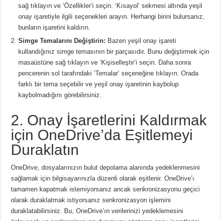
sağ tıklayın ve ‘Özellikler’i seçin.
‘Kısayol’ sekmesi altında yeşil
onay işaretiyle ilgili seçenekleri arayın.
Herhangi birini bulursanız,
bunların işaretini kaldırın.
Simge Temalarını Değiştirin:
Bazen yeşil onay işareti
kullandığınız simge temasının bir parçasıdır.
Bunu değiştirmek için
masaüstüne sağ tıklayın ve ‘Kişiselleştir’i seçin.
Daha sonra
pencerenin sol tarafındaki ‘Temalar’ seçeneğine tıklayın.
Orada
farklı bir tema seçebilir ve yeşil onay işaretinin kaybolup
kaybolmadığını görebilirsiniz.
2. Onay İşaretlerini Kaldırmak
için OneDrive’da Eşitlemeyi
Duraklatın
OneDrive, dosyalarınızın bulut depolama alanında yedeklenmesini
sağlamak için bilgisayarınızla düzenli olarak eşitlenir.
OneDrive’ı
tamamen kapatmak istemiyorsanız ancak senkronizasyonu geçici
olarak duraklatmak istiyorsanız senkronizasyon işlemini
duraklatabilirsiniz.
Bu, OneDrive’ın verilerinizi yedeklemesini