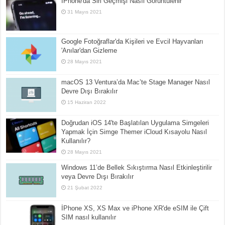
İPhone'da Siri Geçmişi Nasıl Görüntülenir
31 Mayıs 2021
Google Fotoğraflar'da Kişileri ve Evcil Hayvanları
'Anılar'dan Gizleme
28 Mayıs 2021
macOS 13 Ventura’da Mac’te Stage Manager Nasıl
Devre Dışı Bırakılır
15 Haziran 2022
Doğrudan iOS 14'te Başlatılan Uygulama Simgeleri
Yapmak İçin Simge Themer iCloud Kısayolu Nasıl
Kullanılır?
28 Mayıs 2021
Windows 11’de Bellek Sıkıştırma Nasıl Etkinleştirilir
veya Devre Dışı Bırakılır
21 Şubat 2022
İPhone XS, XS Max ve iPhone XR'de eSIM ile Çift
SIM nasıl kullanılır