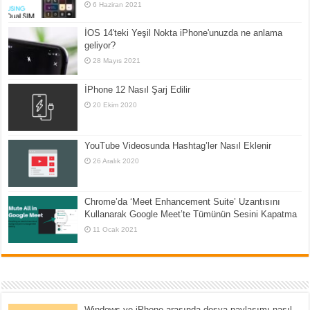
6 Haziran 2021
İOS 14'teki Yeşil Nokta iPhone'unuzda ne anlama
geliyor?
28 Mayıs 2021
İPhone 12 Nasıl Şarj Edilir
20 Ekim 2020
YouTube Videosunda Hashtag’ler Nasıl Eklenir
26 Aralık 2020
Chrome’da ‘Meet Enhancement Suite’ Uzantısını
Kullanarak Google Meet’te Tümünün Sesini Kapatma
11 Ocak 2021
Windows ve iPhone arasında dosya paylaşımı nasıl