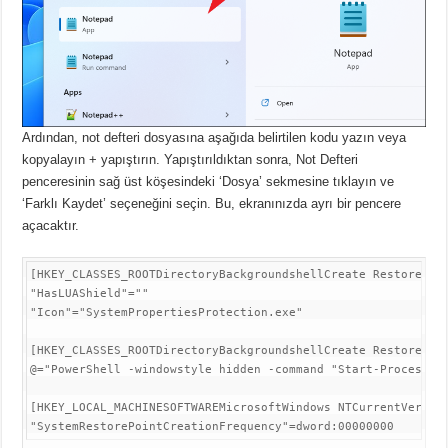
Ardından, not defteri dosyasına aşağıda belirtilen kodu yazın veya
kopyalayın + yapıştırın.
Yapıştırıldıktan sonra, Not Defteri
penceresinin sağ üst köşesindeki ‘Dosya’ sekmesine tıklayın ve
‘Farklı Kaydet’ seçeneğini seçin.
Bu, ekranınızda ayrı bir pencere
açacaktır.
[HKEY_CLASSES_ROOTDirectoryBackgroundshellCreate Restore Poi
"HasLUAShield"=""

"Icon"="SystemPropertiesProtection.exe"

[HKEY_CLASSES_ROOTDirectoryBackgroundshellCreate Restore Poi
@="PowerShell -windowstyle hidden -command "Start-Process c
[HKEY_LOCAL_MACHINESOFTWAREMicrosoftWindows NTCurrentVersion
"SystemRestorePointCreationFrequency"=dword:00000000