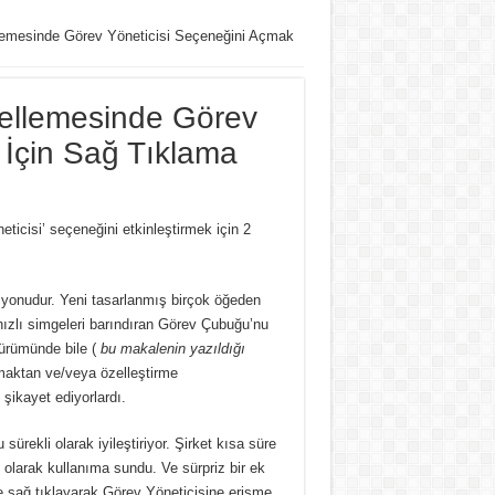
mesinde Görev Yöneticisi Seçeneğini Açmak
llemesinde Görev
 İçin Sağ Tıklama
cisi’ seçeneğini etkinleştirmek için 2
zyonudur.
Yeni tasarlanmış birçok öğeden
ızlı simgeleri barındıran Görev Çubuğu’nu
ürümünde bile (
bu makalenin yazıldığı
maktan ve/veya özelleştirme
ikayet ediyorlardı.
rekli olarak iyileştiriyor.
Şirket kısa süre
 olarak kullanıma sundu.
Ve sürpriz bir ek
 sağ tıklayarak Görev Yöneticisine erişme