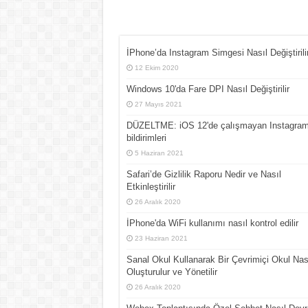
İPhone’da Instagram Simgesi Nasıl Değiştirili
12 Ekim 2020
Windows 10'da Fare DPI Nasıl Değiştirilir
27 Mayıs 2021
DÜZELTME: iOS 12'de çalışmayan Instagra
bildirimleri
5 Haziran 2021
Safari’de Gizlilik Raporu Nedir ve Nasıl
Etkinleştirilir
26 Aralık 2020
İPhone'da WiFi kullanımı nasıl kontrol edilir
23 Haziran 2021
Sanal Okul Kullanarak Bir Çevrimiçi Okul Nas
Oluşturulur ve Yönetilir
26 Aralık 2020