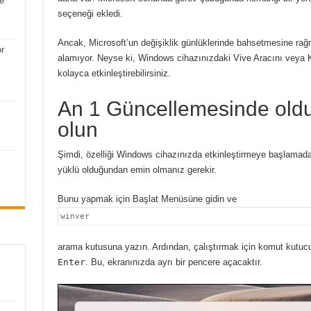
e
seçeneği ekledi.
Ancak, Microsoft’un değişiklik günlüklerinde bahsetmesine rağ
r
alamıyor.
Neyse ki, Windows cihazınızdaki Vive Aracını veya Ka
kolayca etkinleştirebilirsiniz.
An 1 Güncellemesinde ol
olun
Şimdi, özelliği Windows cihazınızda etkinleştirmeye başlama
yüklü olduğundan emin olmanız gerekir.
Bunu yapmak için Başlat Menüsüne gidin ve
winver
arama kutusuna yazın.
Ardından, çalıştırmak için komut kutuc
Enter
.
Bu, ekranınızda ayrı bir pencere açacaktır.