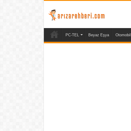
PC-TEL
Beyaz Eşya
Otomobil