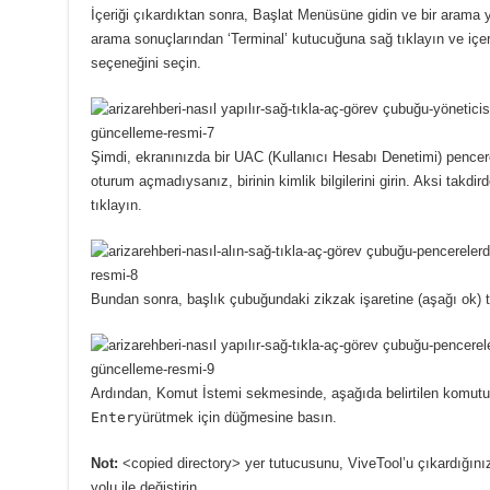
İçeriği çıkardıktan sonra, Başlat Menüsüne gidin ve bir arama
arama sonuçlarından ‘Terminal’ kutucuğuna sağ tıklayın ve içer
seçeneğini seçin.
Şimdi, ekranınızda bir UAC (Kullanıcı Hesabı Denetimi) pencer
oturum açmadıysanız, birinin kimlik bilgilerini girin.
Aksi takdir
tıklayın.
Bundan sonra, başlık çubuğundaki zikzak işaretine (aşağı ok) t
Ardından, Komut İstemi sekmesinde, aşağıda belirtilen komutu
Enter
yürütmek için düğmesine basın.
Not:
<copied directory> yer tutucusunu, ViveTool’u çıkardığını
yolu ile değiştirin.