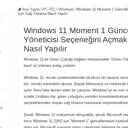
Ana Sayfa
/
PC-TEL
/
Windows
/
Windows 11 Moment 1 Güncelle
İçin Sağ Tıklama Nasıl Yapılır
r
Windows 11 Moment 1 Günce
Yöneticisi Seçeneğini Açmak
Nasıl Yapılır
m
Windows 11’de Görev Çubuğu bağlam menüsündeki ‘Görev Yöneti
basit ve izlemesi kolay yöntem.
Windows 11, önceki yinelemelerinden eksiksiz bir tasarım revi
biri, önceki sürümlerin aksine, Başlat Menüsünü ve merkezde h
içerir.
Ama hala devam eden bir çalışma.
Windows’un en son s
sırada
) kullanıcılar, görev çubuğunu yeniden konumlandırama
seçeneklerinden oluşan sağ tıklama menüsüne erişememekten ş
ıl
Şimdi, Windows 11 mükemmel olmayabilir, ancak Microsoft onu sü
önce Windows 11 22H2 için “Moment 1” güncellemesini küresel
daha var: Microsoft sonunda görev çubuğunda herhangi bir yere