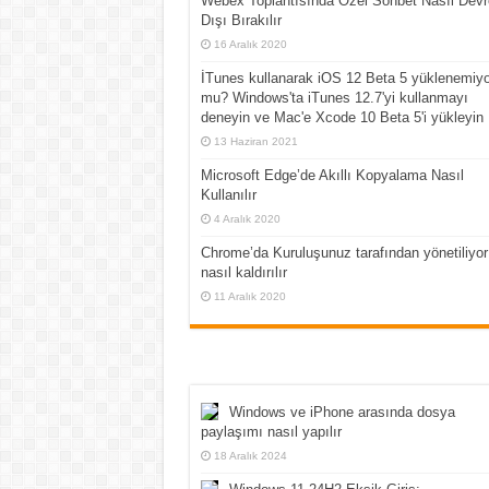
Webex Toplantısında Özel Sohbet Nasıl Devr
Dışı Bırakılır
16 Aralık 2020
İTunes kullanarak iOS 12 Beta 5 yüklenemiyo
mu? Windows'ta iTunes 12.7'yi kullanmayı
deneyin ve Mac'e Xcode 10 Beta 5'i yükleyin
13 Haziran 2021
Microsoft Edge’de Akıllı Kopyalama Nasıl
Kullanılır
4 Aralık 2020
Chrome’da Kuruluşunuz tarafından yönetiliyor
nasıl kaldırılır
11 Aralık 2020
Windows ve iPhone arasında dosya
paylaşımı nasıl yapılır
18 Aralık 2024