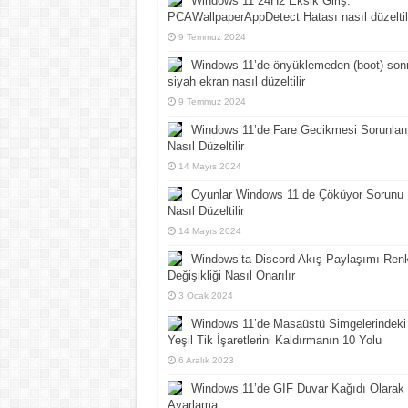
Windows 11 24H2 Eksik Giriş:
PCAWallpaperAppDetect Hatası nasıl düzeltil
9 Temmuz 2024
Windows 11’de önyüklemeden (boot) son
siyah ekran nasıl düzeltilir
9 Temmuz 2024
Windows 11’de Fare Gecikmesi Sorunları
Nasıl Düzeltilir
14 Mayıs 2024
Oyunlar Windows 11 de Çöküyor Sorunu
Nasıl Düzeltilir
14 Mayıs 2024
Windows’ta Discord Akış Paylaşımı Ren
Değişikliği Nasıl Onarılır
3 Ocak 2024
Windows 11’de Masaüstü Simgelerindeki
Yeşil Tik İşaretlerini Kaldırmanın 10 Yolu
6 Aralık 2023
Windows 11’de GIF Duvar Kağıdı Olarak
Ayarlama