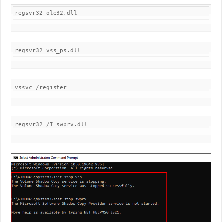
regsvr32 ole32.dll
regsvr32 vss_ps.dll
vssvc /register
regsvr32 /I swprv.dll