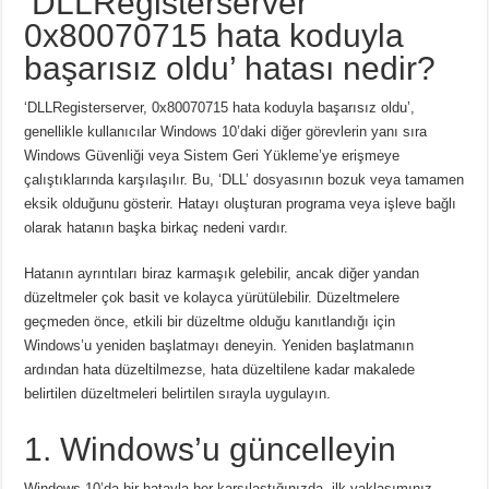
‘DLLRegisterserver
0x80070715 hata koduyla
başarısız oldu’ hatası nedir?
‘DLLRegisterserver, 0x80070715 hata koduyla başarısız oldu’,
genellikle kullanıcılar Windows 10’daki diğer görevlerin yanı sıra
Windows Güvenliği veya Sistem Geri Yükleme’ye erişmeye
çalıştıklarında karşılaşılır. Bu, ‘DLL’ dosyasının bozuk veya tamamen
eksik olduğunu gösterir. Hatayı oluşturan programa veya işleve bağlı
olarak hatanın başka birkaç nedeni vardır.
Hatanın ayrıntıları biraz karmaşık gelebilir, ancak diğer yandan
düzeltmeler çok basit ve kolayca yürütülebilir. Düzeltmelere
geçmeden önce, etkili bir düzeltme olduğu kanıtlandığı için
Windows’u yeniden başlatmayı deneyin. Yeniden başlatmanın
ardından hata düzeltilmezse, hata düzeltilene kadar makalede
belirtilen düzeltmeleri belirtilen sırayla uygulayın.
1. Windows’u güncelleyin
Windows 10’da bir hatayla her karşılaştığınızda, ilk yaklaşımınız