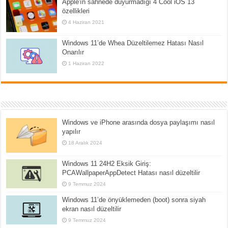
Apple'ın sahnede duyurmadığı 4 Cool iOS 13
özellikleri
4 Haziran 2021
Windows 11’de Whea Düzeltilemez Hatası Nasıl
Onarılır
1 Haziran 2022
Windows ve iPhone arasında dosya paylaşımı nasıl
yapılır
18 Aralık 2024
Windows 11 24H2 Eksik Giriş:
PCAWallpaperAppDetect Hatası nasıl düzeltilir
9 Temmuz 2024
Windows 11’de önyüklemeden (boot) sonra siyah
ekran nasıl düzeltilir
9 Temmuz 2024