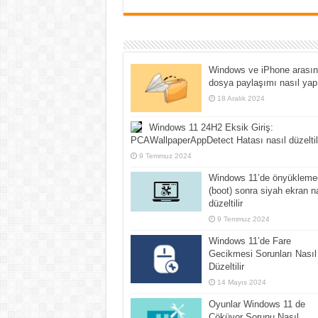
Windows ve iPhone arası
dosya paylaşımı nasıl yapı
18 Aralık 2024
Windows 11 24H2 Eksik Giriş:
PCAWallpaperAppDetect Hatası nasıl düzeltil
9 Temmuz 2024
Windows 11’de önyükleme
(boot) sonra siyah ekran n
düzeltilir
9 Temmuz 2024
Windows 11’de Fare
Gecikmesi Sorunları Nasıl
Düzeltilir
14 Mayıs 2024
Oyunlar Windows 11 de
Çöküyor Sorunu Nasıl