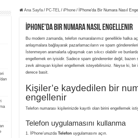
Ana Sayfa
/
PC-TEL
/
iPhone
/
İPhone'da Bir Numara Nasıl Engel
İPhone'da Bir Numara Nasıl Engellenir
Bu modern zamanda, telefon numaralarımız genellikle halka açı
anlaşmalara bağlayarak pazarlamacıların ve spam gönderenleri
İstenmeyen aramalarla uğraşmak can sıkıcı olabilir ve bunlardan
engellemek en iyisidir. Sadece spam gönderenler değil, bazen 
zevk almayan kişileri engellemek isteyebilirsiniz. Neyse ki, bi
derece basit.
eri
'dan
Kişiler’e kaydedilen bir nu
engellenir
i
ama
Telefon numarası kişilerinizde kayıtlı olan birini engellemek isti
Telefon uygulamasını kullanma
an
e
İPhone’unuzda
Telefon
uygulamasını açın.