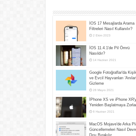
İOS 17 Mesajlarda Arama
Filtreleri Nasıl Kullanılır?
2 Ekim 2023
İOS 11.4.1'de Pil Ömrü
Nasıldır?
14 Haziran 2021
Google Fotoğraflar'da Kişil
ve Evcil Hayvanları 'Anılar
Gizleme
28 Mayıs 2021
İPhone XS ve iPhone XR'y
Yeniden Başlatmaya Zorl
6 Haziran 2021
MacOS Mojave'de Arka Pl
Güncellemeleri Nasıl Devr
Dışı Bırakılır