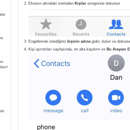
Ekranın altındaki menüden
Kişiler
simgesine dokunun.
lar
ra
Engellemek istediğiniz
kişinin adına
gidin, bulun ve dokunu
Kişi ayrıntıları sayfasında, en alta kaydırın ve
Bu Arayanı E
en
Nasıl
eki