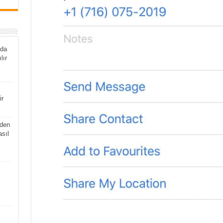
nda
lır
ir
den
asıl