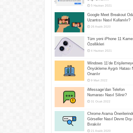
5 Haziran 2021
Google Meet Breakout Oda
Uzantısı Nasıl Kullanılır?
26 Aralık 2020
Tüm yeni iPhone 11 Kame
Özellikleri
4 Haziran 2021
Windows 11’de Erişilemey
Önyükleme Aygıtı Hatası 
Onarılır
9 Mart 2022
iMessage’dan Telefon
Numarası Nasıl Silinir?
31 Ocak 2022
Chrome Arama Önerilerind
Görseller Nasıl Devre Dışı
Bırakılır
21 Aralık 2020