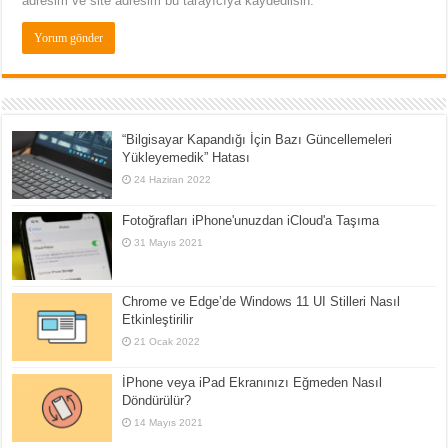
adresim ve site adresim bu tarayıcıya kaydedilsin.
“Bilgisayar Kapandığı İçin Bazı Güncellemeleri
Yükleyemedik” Hatası
24 Haziran 2022
Fotoğrafları iPhone'unuzdan iCloud'a Taşıma
31 Mayıs 2021
Chrome ve Edge’de Windows 11 UI Stilleri Nasıl
Etkinleştirilir
21 Ocak 2022
İPhone veya iPad Ekranınızı Eğmeden Nasıl
Döndürülür?
14 Mayıs 2021