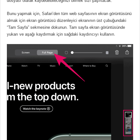
dosyası olarak kaydedebileceğinizi bilmek sizi şaşırtacak.
Bunu yapmak için, Safari’den tüm web sayfasının ekran görüntüsünü
almak için ekran görüntüsü düzenleyici ekranının üst çubuğundaki
“Tam Sayfa” sekmesine dokunun. Tam sayfa ekran görüntüsünde
yukarı ve aşağı kaydırmak için sağdaki kaydırıcıyı kullanın.